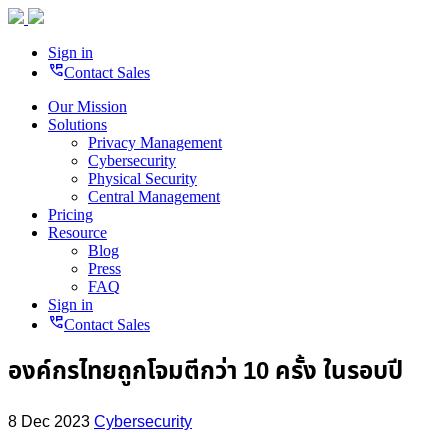
Sign in
perm_phone_msg
Contact Sales
Our Mission
Solutions
Privacy Management
Cybersecurity
Physical Security
Central Management
Pricing
Resource
Blog
Press
FAQ
Sign in
perm_phone_msg
Contact Sales
องค์กรไทยถูกโจมตีกว่า 10 ครั้ง ในรอบปี
8 Dec 2023
Cybersecurity