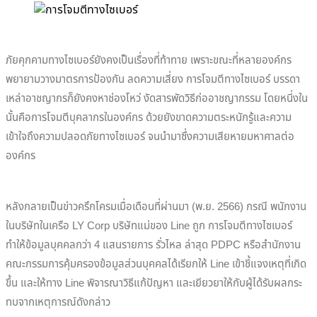
ภัยคุกคามทางไซเบอร์ยังคงเป็นเรื่องที่ท้าทาย เพราะขณะที่หลายองค์กร
พยายามวางมาตรการป้องกัน ลดความเสี่ยง การโจมตีทางไซเบอร์ บรรดา
เหล่าอาชญากรก็ยังคงหาช่องโหว่ งัดสารพัดวิธีก่ออาชญากรรม โดยหนี่งใน
นั้นคือการโจมตีบุคลากรในองค์กร ด้วยยังขาดความตระหนักรู้และความ
เข้าใจถึงความปลอดภัยทางไซเบอร์ จนนำมาซึ่งความเสียหายมหาศาลต่อ
องค์กร
หลังกลายเป็นข่าวครึกโครมเมื่อเดือนที่ผ่านมา (พ.ย. 2566) กรณี พนักงาน
ในบริษัทในเครือ LY Corp บริษัทแม่ของ Line ถูก การโจมตีทางไซเบอร์
ทำให้ข้อมูลบุคคลกว่า 4 แสนรายการ รั่วไหล ล่าสุด PDPC หรือสำนักงาน
คณะกรรมการคุ้มครองข้อมูลส่วนบุคคลได้เรียกให้ Line เข้าชี้แจงเหตุที่เกิด
ขึ้น และให้ทาง Line พิจารณาวิธีแก้ปัญหา และเยียวยาให้กับผู้ได้รับผลกระ
ทบจากเหตุการณ์ดังกล่าว