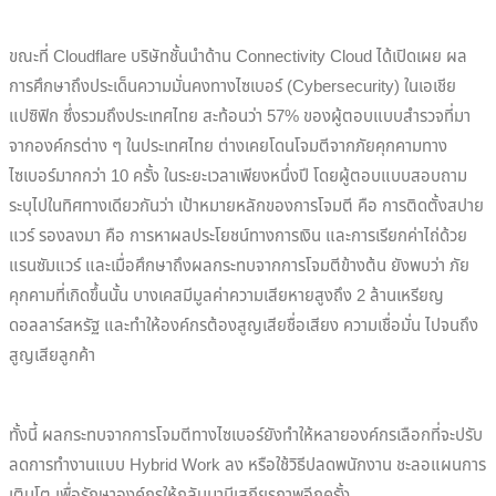
ขณะที่ Cloudflare บริษัทชั้นนำด้าน Connectivity Cloud ได้เปิดเผย ผล
การศึกษาถึงประเด็นความมั่นคงทางไซเบอร์ (Cybersecurity) ในเอเชีย
แปซิฟิก ซึ่งรวมถึงประเทศไทย สะท้อนว่า 57% ของผู้ตอบแบบสำรวจที่มา
จากองค์กรต่าง ๆ ในประเทศไทย ต่างเคยโดนโจมตีจากภัยคุกคามทาง
ไซเบอร์มากกว่า 10 ครั้ง ในระยะเวลาเพียงหนึ่งปี โดยผู้ตอบแบบสอบถาม
ระบุไปในทิศทางเดียวกันว่า เป้าหมายหลักของการโจมตี คือ การติดตั้งสปาย
แวร์ รองลงมา คือ การหาผลประโยชน์ทางการเงิน และการเรียกค่าไถ่ด้วย
แรนซัมแวร์ และเมื่อศึกษาถึงผลกระทบจากการโจมตีข้างต้น ยังพบว่า ภัย
คุกคามที่เกิดขึ้นนั้น บางเคสมีมูลค่าความเสียหายสูงถึง 2 ล้านเหรียญ
ดอลลาร์สหรัฐ และทำให้องค์กรต้องสูญเสียชื่อเสียง ความเชื่อมั่น ไปจนถึง
สูญเสียลูกค้า
ทั้งนี้ ผลกระทบจากการโจมตีทางไซเบอร์ยังทำให้หลายองค์กรเลือกที่จะปรับ
ลดการทำงานแบบ Hybrid Work ลง หรือใช้วิธีปลดพนักงาน ชะลอแผนการ
เติบโต เพื่อรักษาองค์กรให้กลับมามีเสถียรภาพอีกครั้ง