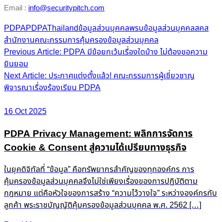
Email :
info@securitypitch.com
PDPA
PDPAThailand
ข้อมูลส่วนบุคคล
พรบข้อมูลส่วนบุคคล
สคส
สำนักงานคณะกรรมการคุ้มครองข้อมูลส่วนบุคคล
Post
Previous Article: PDPA มีข้อยกเว้นเรื่องใดบ้าง ไม่ต้องขอความ
ยินยอม
navigation
Next Article: ประกาศแต่งตั้งแล้ว! คณะกรรมการผู้เชี่ยวชาญ
พิจารณาเรื่องร้องเรียน PDPA
16 Oct 2025
PDPA Privacy Management: พลิกการจัดการ
Cookie & Consent สู่ความได้เปรียบทางธุรกิจ
ในยุคดิจิทัลที่ “ข้อมูล” คือทรัพยากรสำคัญของทุกองค์กร การ
คุ้มครองข้อมูลส่วนบุคคลจึงไม่ใช่เพียงเรื่องของการปฏิบัติตาม
กฎหมาย แต่คือหัวใจของการสร้าง “ความไว้วางใจ” ระหว่างองค์กรกับ
ลูกค้า พระราชบัญญัติคุ้มครองข้อมูลส่วนบุคคล พ.ศ. 2562 […]