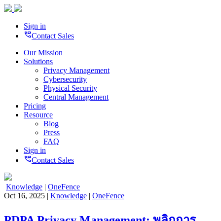
Sign in
perm_phone_msg
Contact Sales
Our Mission
Solutions
Privacy Management
Cybersecurity
Physical Security
Central Management
Pricing
Resource
Blog
Press
FAQ
Sign in
perm_phone_msg
Contact Sales
Knowledge
|
OneFence
Oct 16, 2025 |
Knowledge
|
OneFence
PDPA Privacy Management: พลิกการ