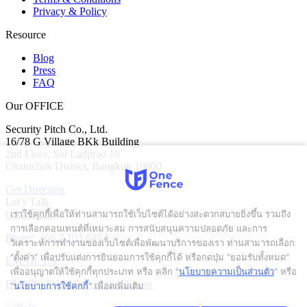
Privacy & Policy
Resource
Blog
Press
FAQ
Our OFFICE
Security Pitch Co., Ltd.
16/78 G Village BKk Building
2nd Floor, Soi Ladprao 18
Chatuchak District, Bangkok 10900
Get Direction
Let’s Talk
CALL US
เราใช้คุกกี้เพื่อให้ท่านสามารถใช้เว็บไซต์ได้อย่างสะดวกสบายยิ่งขึ้น รวมถึง
การเลือกคอนเทนต์ที่เหมาะสม การสนับสนุนความปลอดภัย และการ
Phone: +66 2 103 6462
วิเคราะห์การทำงานของเว็บไซต์เพื่อพัฒนาบริการของเรา ท่านสามารถเลือก
"ตั้งค่า" เพื่อปรับแต่งการยินยอมการใช้คุกกี้ได้ หรือกดปุ่ม "ยอมรับทั้งหมด"
EMAIL US
เพื่ออนุญาตให้ใช้คุกกี้ทุกประเภท
หรือ คลิก "
นโยบายความเป็นส่วนตัว
" หรือ
EMAIL: Info@Securitypitch.com
"
นโยบายการใช้คุกกี้
" เพื่อดูเพิ่มเติม