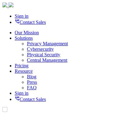
Sign in
perm_phone_msg
Contact Sales
Our Mission
Solutions
Privacy Management
Cybersecurity
Physical Security
Central Management
Pricing
Resource
Blog
Press
FAQ
Sign in
perm_phone_msg
Contact Sales