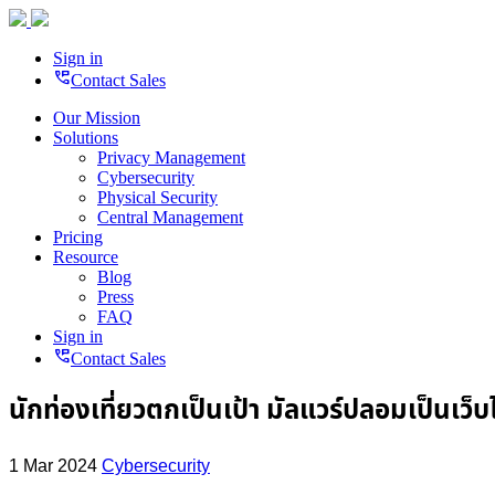
Sign in
perm_phone_msg
Contact Sales
Our Mission
Solutions
Privacy Management
Cybersecurity
Physical Security
Central Management
Pricing
Resource
Blog
Press
FAQ
Sign in
perm_phone_msg
Contact Sales
นักท่องเที่ยวตกเป็นเป้า มัลแวร์ปลอมเป็นเว็บ
1 Mar 2024
Cybersecurity