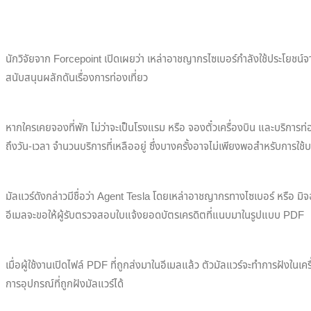
นักวิจัยจาก Forcepoint เปิดเผยว่า เหล่าอาชญากรไซเบอร์กำลังใช้ประโยชน์
สนับสนุนผลักดันเรื่องการท่องเที่ยว
หากใครเคยจองที่พัก ไม่ว่าจะเป็นโรงแรม หรือ จองตั๋วเครื่องบิน และบริการท
ถึงวัน-เวลา จำนวนบริการที่เหลืออยู่ ซึ่งบางครั้งอาจไม่เพียงพอสำหรับกา
มัลแวร์ดังกล่าวมีชื่อว่า Agent Tesla โดยเหล่าอาชญากรทางไซเบอร์ หรือ ม
อีเมลจะขอให้ผู้รับตรวจสอบใบแจ้งยอดบัตรเครดิตที่แนบมาในรูปแบบ PDF
เมื่อผู้ใช้งานเปิดไฟล์ PDF ที่ถูกส่งมาในอีเมลแล้ว ตัวมัลแวร์จะทำการฝังในเ
การอุปกรณ์ที่ถูกฝังมัลแวร์ได้