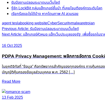
รับมืองานปลอมระบาดบนเว็บไซต์
รู้จัก LockBit กลุ่มแฮ็กเกอร์ชั้นนำ ที่เคยโจมตีองค์กรระดับโลก
เรียกร้องอะไรได้บ้าง หากโดนภาพ AI สวมรอย
agent tesla
booking website
CyberSecurity
malware
trojan
Post
Previous Article: รับมืองานปลอมระบาดบนเว็บไซต์
Next Article: แฮ็กเกอร์หัวหมอ แฮ็กเว็บประมูลของรัฐ เพื่อซื้อรถในร
navigation
16 Oct 2025
PDPA Privacy Management: พลิกการจัดการ Cookie &
ในยุคดิจิทัลที่ “ข้อมูล” คือทรัพยากรสำคัญของทุกองค์กร การคุ้มครอ
บัญญัติคุ้มครองข้อมูลส่วนบุคคล พ.ศ. 2562 […]
Read More
13 Feb 2025