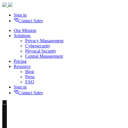
Sign in
perm_phone_msg
Contact Sales
Our Mission
Solutions
Privacy Management
Cybersecurity
Physical Security
Central Management
Pricing
Resource
Blog
Press
FAQ
Sign in
perm_phone_msg
Contact Sales