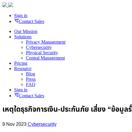
Sign in
perm_phone_msg
Contact Sales
Our Mission
Solutions
Privacy Management
Cybersecurity
Physical Security
Central Management
Pricing
Resource
Blog
Press
FAQ
Sign in
perm_phone_msg
Contact Sales
เหตุใดธุรกิจการเงิน-ประกันภัย เสี่ยง “ข้อมู
9 Nov 2023
Cybersecurity