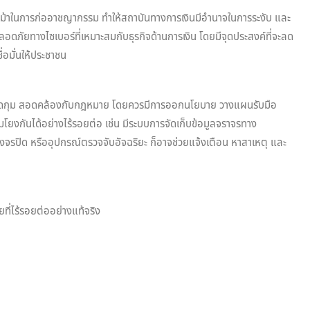
้าในการก่ออาชญากรรม ทำให้สถาบันทางการเงินมีอำนาจในการระงับ และ
ดภัยทางไซเบอร์ที่เหมาะสมกับธุรกิจด้านการเงิน โดยมีจุดประสงค์ที่จะลด
่อมั่นให้ประชาชน
ที่รัดกุม สอดคล้องกับกฎหมาย โดยควรมีการออกนโยบาย วางแผนรับมือ
โยงกันได้อย่างไร้รอยต่อ เช่น มีระบบการจัดเก็บข้อมูลจราจรทาง
จรปิด หรืออุปกรณ์ตรวจจับอัจฉริยะ ก็อาจช่วยแจ้งเตือน หาสาเหตุ และ
ี่ไร้รอยต่ออย่างแท้จริง