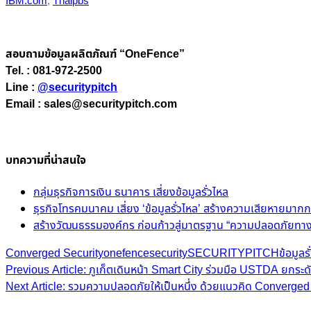
IBM.com
,
Thaipbs
สอบถามข้อมูลผลิตภัณฑ์ “OneFence”
Tel. : 081-972-2500
Line :
@securitypitch
Email : sales@securitypitch.com
บทความที่น่าสนใจ
กลุ่มธุรกิจการเงิน ธนาคาร เสี่ยงข้อมูลรั่วไหล
ธุรกิจโทรคมนาคม เสี่ยง ‘ข้อมูลรั่วไหล’ สร้างความเสียหายมากกว่
สร้างวัฒนธรรมองค์กร ก่อนก้าวสู่มาตรฐาน “ความปลอดภัยทาง
Converged Security
onefence
security
SECURITYPITCH
ข้อมูลร
Post
Previous Article: ภูเก็ตเดินหน้า Smart City ร่วมมือ USTDA ยกระ
Next Article: รวมความปลอดภัยให้เป็นหนึ่ง ด้วยแนวคิด Converged
navigation