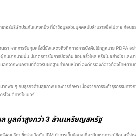
โบรกเกอร์บริษัทประกันแห่งหนึ่ง ที่นำข้อมูลส่วนบุคคลนับล้านรายชื่อไปขาย ก
นบ้านเรา หากการจับกุมครั้งนี้ยังแสดงถึงทิศทางการบังคับใช้กฎหมาย PDPA อย่า
องผู้คนมากมายนั้น มีมาตรการในการป้องกัน ข้อมูลรั่วไหล หรือไม่อย่างไร และม
 นอกจากพนักงานที่ต้องรับผิดฐานทำเกินหน้าที่ องค์กรเองก็อาจต้องโทษตา
จำนวนมากพอ ๆ กับธุรกิจด้านสุขภาพ และการศึกษา เนื่องจากการจะทำธุรกรรมทางก
การโจมตีทางไซเบอร์
ไหล มูลค่าสูงกว่า 3 ล้านเหรียญสหรัฐ
ัฐอเมริกา ซึ่งร่วมมือกับ IBM ทำการเก็บข้อมูลเกี่ยวกับเหตุการณ์ข้อมูลรั่วไห