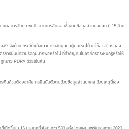
่อนขยายผลการจับกุม พบมีขบวนการลักลอบซื้อขายข้อมูลส่วนบุคคลกว่า 15 ล้าน
งจริงจังด้วย กรณีนี้แม้จะสามารถจับบุคคลผู้ก่อเหตุได้ แต่ก็อาจต้องมอง
าตรการนั้นมีความรัดกุมมากพอหรือไม่ ที่สำคัญคนในองค์กรตระหนักรู้หรือให้
มกฎหมาย PDPA ด้วยเช่นกัน
ารเงินล้วนต้องอาศัยการยืนยันตัวตนด้วยข้อมูลส่วนบุคคล ด้วยเหตุนี้เอง
ลที่เกิดขึ้นใน 16 ประเทศทั่วโลก กว่า 533 ครั้ง โดยเผยแพร่ในรายงาน 2023