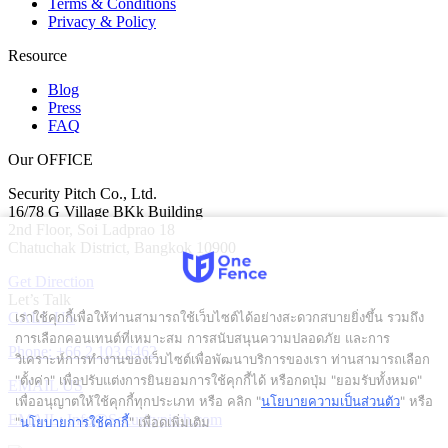
Terms & Conditions
Privacy & Policy
Resource
Blog
Press
FAQ
Our OFFICE
Security Pitch Co., Ltd.
16/78 G Village BKk Building
2nd Floor, Soi Ladprao 18
Chatuchak District, Bangkok 10900
Get Direction
Let’s Talk
เราใช้คุกกี้เพื่อให้ท่านสามารถใช้เว็บไซต์ได้อย่างสะดวกสบายยิ่งขึ้น รวมถึง
CALL US
การเลือกคอนเทนต์ที่เหมาะสม การสนับสนุนความปลอดภัย และการ
Phone: +66 2 103 6462
วิเคราะห์การทำงานของเว็บไซต์เพื่อพัฒนาบริการของเรา ท่านสามารถเลือก
"ตั้งค่า" เพื่อปรับแต่งการยินยอมการใช้คุกกี้ได้ หรือกดปุ่ม "ยอมรับทั้งหมด"
EMAIL US
เพื่ออนุญาตให้ใช้คุกกี้ทุกประเภท
หรือ คลิก "
นโยบายความเป็นส่วนตัว
" หรือ
EMAIL: Info@Securitypitch.com
"
นโยบายการใช้คุกกี้
" เพื่อดูเพิ่มเติม