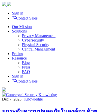
Sign in
perm_phone_msg
Contact Sales
Our Mission
Solutions
Privacy Management
Cybersecurity
Physical Security
Central Management
Pricing
Resource
Blog
Press
FAQ
Sign in
perm_phone_msg
Contact Sales
Knowledge
Dec 7, 2023 |
Knowledge
ยกระดับความปลอดภัยในองค์กร ด้วย