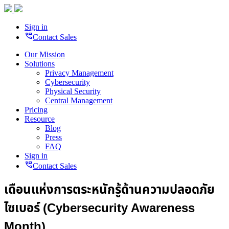
Sign in
perm_phone_msg
Contact Sales
Our Mission
Solutions
Privacy Management
Cybersecurity
Physical Security
Central Management
Pricing
Resource
Blog
Press
FAQ
Sign in
perm_phone_msg
Contact Sales
เดือนแห่งการตระหนักรู้ด้านความปลอดภัย
ไซเบอร์ (Cybersecurity Awareness
Month)