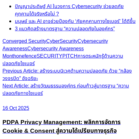
ปัญญาประดิษฐ์ AI ในวงการ Cybersecurity ช่วยลดภัย
คุกคามได้จริงหรือไม่ ?
มนุษย์ และ AI อาจช่วยป้องกัน ‘ภัยคุกคามทางไซเบอร์’ ได้ดีขึ้น
3 แนวคิดสร้างมาตรฐาน “ความปลอดภัยในองค์กร”
Converged Security
CyberSecurity
Cybersecurity
Awareness
Cybersecurity Awareness
Month
onefence
SECURITYPITCH
การตระหนักรู้ด้านความ
ปลอดภัยไซเบอร์
Post
Previous Article: สร้างระบบนิเวศด้านความปลอดภัย ด้วย “กล้อง
วงจรปิด” อัจฉริยะ
navigation
Next Article: สร้างวัฒนธรรมองค์กร ก่อนก้าวสู่มาตรฐาน “ความ
ปลอดภัยทางไซเบอร์
16 Oct 2025
PDPA Privacy Management: พลิกการจัดการ
Cookie & Consent สู่ความได้เปรียบทางธุรกิจ