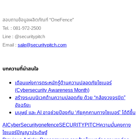
สอบถามข้อมูลผลิตภัณฑ์ “OneFence”
Tel. : 081-972-2500
Line : @securitypitch
Email :
sale@securitypitch.com
บทความที่น่าสนใจ
เดือนแห่งการตระหนักรู้ด้านความปลอดภัยไซเบอร์
(Cybersecurity Awareness Month)
สร้างระบบนิเวศด้านความปลอดภัย ด้วย “กล้องวงจรปิด”
อัจฉริยะ
มนุษย์ และ AI อาจช่วยป้องกัน ‘ภัยคุกคามทางไซเบอร์’ ได้ดีขึ้น
AI
CyberSecurity
onefence
SECURITYPITCH
ความมั่นคงทาง
ไซเบอร์
ปัญญาประดิษฐ์