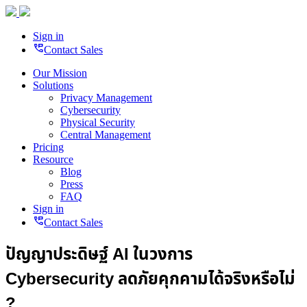
Sign in
perm_phone_msg
Contact Sales
Our Mission
Solutions
Privacy Management
Cybersecurity
Physical Security
Central Management
Pricing
Resource
Blog
Press
FAQ
Sign in
perm_phone_msg
Contact Sales
ปัญญาประดิษฐ์ AI ในวงการ
Cybersecurity ลดภัยคุกคามได้จริงหรือไม่
?