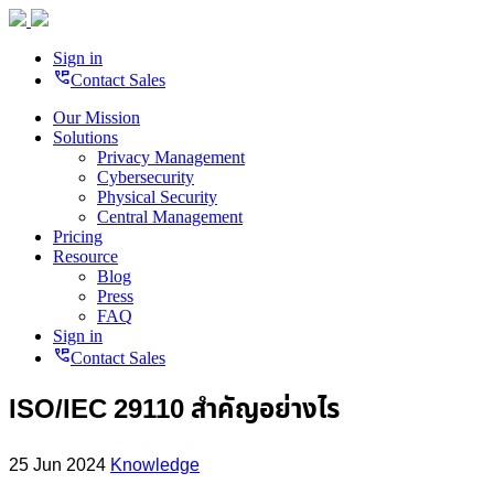
Sign in
perm_phone_msg
Contact Sales
Our Mission
Solutions
Privacy Management
Cybersecurity
Physical Security
Central Management
Pricing
Resource
Blog
Press
FAQ
Sign in
perm_phone_msg
Contact Sales
ISO/IEC 29110 สำคัญอย่างไร
25 Jun 2024
Knowledge