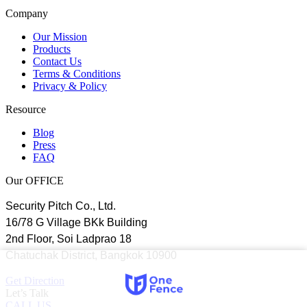
Company
Our Mission
Products
Contact Us
Terms & Conditions
Privacy & Policy
Resource
Blog
Press
FAQ
Our OFFICE
Security Pitch Co., Ltd.
16/78 G Village BKk Building
2nd Floor, Soi Ladprao 18
Chatuchak District, Bangkok 10900
Get Direction
Let’s Talk
CALL US