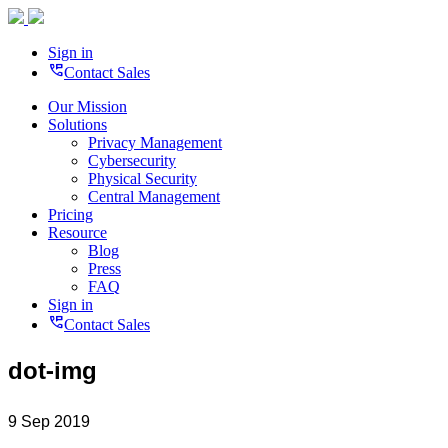
Sign in
perm_phone_msg
Contact Sales
Our Mission
Solutions
Privacy Management
Cybersecurity
Physical Security
Central Management
Pricing
Resource
Blog
Press
FAQ
Sign in
perm_phone_msg
Contact Sales
dot-img
9 Sep 2019