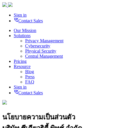
Sign in
perm_phone_msg
Contact Sales
Our Mission
Solutions
Privacy Management
Cybersecurity
Physical Security
Central Management
Pricing
Resource
Blog
Press
FAQ
Sign in
perm_phone_msg
Contact Sales
นโยบายความเป็นส่วนตัว