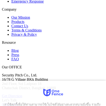
Emergency Response
Company
Our Mission
Products
Contact Us
Terms & Conditions
Privacy & Policy
Resource
Blog
Press
FAQ
Our OFFICE
Security Pitch Co., Ltd.
16/78 G Village BKk Building
2nd Floor, Soi Ladprao 18
Chatuchak District, Bangkok 10900
Get Direction
Let’s Talk
เราใช้คุกกี้เพื่อให้ท่านสามารถใช้เว็บไซต์ได้อย่างสะดวกสบายยิ่งขึ้น รวมถึง
CALL US