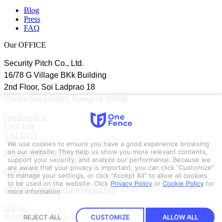
Blog
Press
FAQ
Our OFFICE
Security Pitch Co., Ltd.
16/78 G Village BKk Building
2nd Floor, Soi Ladprao 18
Chatuchak District, Bangkok 10900
Get Direction
Let’s Talk
CALL US
We use cookies to ensure you have a good experience browsing
Phone: +66 2 103 6462
on our website. They help us show you more relevant contents,
support your security, and analyze our performance. Because we
are aware that your privacy is important, you can click "Customize"
EMAIL US
to manage your settings, or click "Accept All" to allow all cookies
to be used on the website.
Click
Privacy Policy
or
Cookie Policy
for
EMAIL: Info@Securitypitch.com
more information
© 2023 OneFence is Powered by Security Pitch.
REJECT ALL
CUSTOMIZE
ALLOW ALL