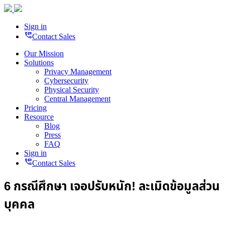
Sign in
perm_phone_msg
Contact Sales
Our Mission
Solutions
Privacy Management
Cybersecurity
Physical Security
Central Management
Pricing
Resource
Blog
Press
FAQ
Sign in
perm_phone_msg
Contact Sales
6 กรณีศึกษา เจอปรับหนัก! ละเมิดข้อมูลส่วน
บุคคล