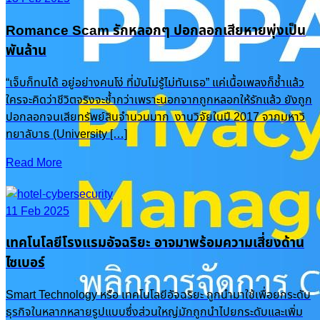
Romance Scam รักหลอกๆ ปอกลอกเสียหายพุ่งเป็น
พันล้าน
“เจ็บก็ทนได้ อยู่อย่างคนโง่ ที่มันไม่รู้ไม่ทันเธอ” แค่เนื้อเพลงก็ช้ำแล้ว
ใครจะคิดว่าชีวิตจริงจะช้ำกว่าเพราะนอกจากถูกหลอกให้รักแล้ว ยังถูก
ปอกลอกจนเสียทรัพย์สินจำนวนมาก งานวิจัยในปี 2017 จากมหาวิ
ทยาลับาธ (University […]
Read More
11 Feb 2025
เทคโนโลยีโรงแรมอัจฉริยะ อาจมาพร้อมความเสี่ยงด้าน
ไซเบอร์
Smart Technology หรือ เทคโนโลยีอัจฉริยะ ถูกนำมาใช้เพื่อยกระดับ
ธุรกิจในหลากหลายรูปแบบซึ่งส่วนใหญ่มักถูกนำไปยกระดับและเพิ่ม