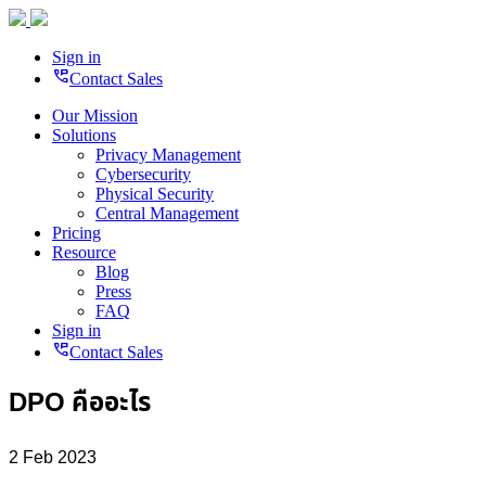
Sign in
perm_phone_msg
Contact Sales
Our Mission
Solutions
Privacy Management
Cybersecurity
Physical Security
Central Management
Pricing
Resource
Blog
Press
FAQ
Sign in
perm_phone_msg
Contact Sales
DPO คืออะไร
2 Feb 2023