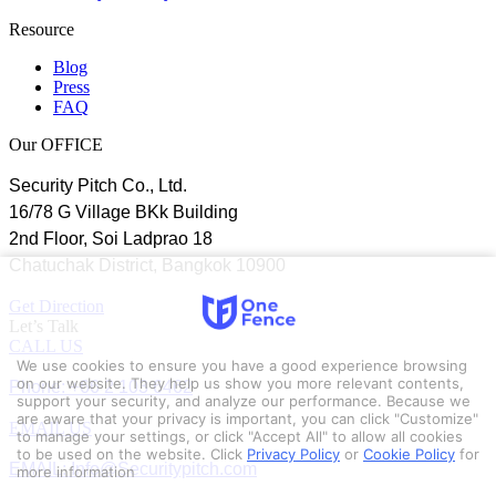
Resource
Blog
Press
FAQ
Our OFFICE
Security Pitch Co., Ltd.
16/78 G Village BKk Building
2nd Floor, Soi Ladprao 18
Chatuchak District, Bangkok 10900
Get Direction
Let’s Talk
CALL US
We use cookies to ensure you have a good experience browsing
Phone: +66 2 103 6462
on our website. They help us show you more relevant contents,
support your security, and analyze our performance. Because we
are aware that your privacy is important, you can click "Customize"
EMAIL US
to manage your settings, or click "Accept All" to allow all cookies
to be used on the website.
Click
Privacy Policy
or
Cookie Policy
for
EMAIL: Info@Securitypitch.com
more information