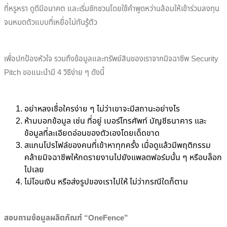
ที่หรูหรา ดูดีมีอนาคต และเริ่มชักชวนโดยใช้คำพูดหว่านล้อมให้เข้าร่วมลงทุน
จนหมดตัวแบบที่เหยื่อไม่ทันรู้ตัว
เพื่อปกป้องหัวใจ รวมถึงข้อมูลและทรัพย์สินของเราจากมิจฉาชีพ Security
Pitch ขอแนะนำมี 4 วิธีง่าย ๆ ดังนี้
อย่าหลงเชื่อใครง่าย ๆ ไม่ว่าเขาจะมีสถานะอย่างไร
ห้ามบอกข้อมูล เช่น ที่อยู่ เบอร์โทรศัพท์ บัญชีธนาคาร และ
ข้อมูลที่ละเอียดอ่อนของตัวเองโดยเด็ดขาด
สแกนโปรไฟล์ของคนที่เข้าหาทุกครั้ง เมื่อดูแล้วมีพฤติกรรม
คล้ายมิจฉาชีพให้กดรายงานไปยังแพลตฟอร์มนั้น ๆ หรือบล็อก
ไปเลย
ไม่โอนเงิน หรือส่งรูปของเราไปให้ ไม่ว่ากรณีใดก็ตาม
สอบถามข้อมูลผลิตภัณฑ์ “OneFence”