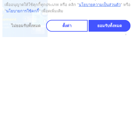
เพื่ออนุญาตให้ใช้คุกกี้ทุกประเภท
หรือ คลิก "
นโยบายความเป็นส่วนตัว
" หรือ
"
นโยบายการใช้คุกกี้
" เพื่อดูเพิ่มเติม
ไม่ยอมรับทั้งหมด
ตั้งค่า
ยอมรับทั้งหมด
PDPA Privacy Management: พลิกการจัดการ Cookie & Consent สู่ความได้เปรียบทางธุรกิจ
16 Oct 2025
|
Knowledge
OneFence
Romance Scam รักหลอกๆ ปอกลอกเสียหายพุ่งเป็นพันล้าน
13 Feb 2025
Cybersecurity
เทคโนโลยีโรงแรมอัจฉริยะ อาจมาพร้อมความเสี่ยงด้านไซเบอร์
11 Feb 2025
Cybersecurity
รู้จักภัยคุกคาม Insider Threat
6 Feb 2025
Cybersecurity