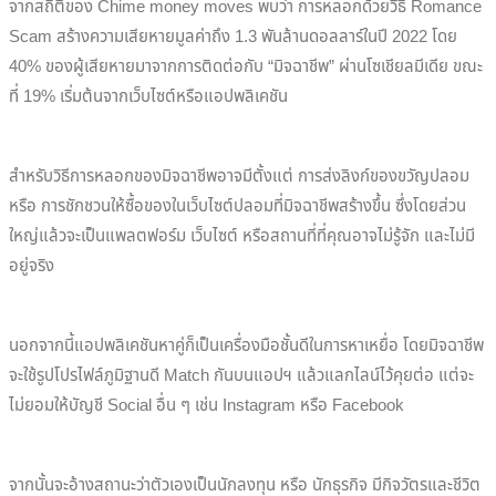
จากสถิติของ Chime money moves พบว่า การหลอกด้วยวิธี Romance
Scam สร้างความเสียหายมูลค่าถึง 1.3 พันล้านดอลลาร์ในปี 2022 โดย
40% ของผู้เสียหายมาจากการติดต่อกับ “มิจฉาชีพ” ผ่านโซเชียลมีเดีย ขณะ
ที่ 19% เริ่มต้นจากเว็บไซต์หรือแอปพลิเคชัน
สำหรับวิธีการหลอกของมิจฉาชีพอาจมีตั้งแต่ การส่งลิงก์ของขวัญปลอม
หรือ การชักชวนให้ซื้อของในเว็บไซต์ปลอมที่มิจฉาชีพสร้างขึ้น ซึ่งโดยส่วน
ใหญ่แล้วจะเป็นแพลตฟอร์ม เว็บไซต์ หรือสถานที่ที่คุณอาจไม่รู้จัก และไม่มี
อยู่จริง
นอกจากนี้แอปพลิเคชันหาคู่ก็เป็นเครื่องมือชั้นดีในการหาเหยื่อ โดยมิจฉาชีพ
จะใช้รูปโปรไฟล์ภูมิฐานดี Match กันบนแอปฯ แล้วแลกไลน์ไว้คุยต่อ แต่จะ
ไม่ยอมให้บัญชี Social อื่น ๆ เช่น Instagram หรือ Facebook
จากนั้นจะอ้างสถานะว่าตัวเองเป็นนักลงทุน หรือ นักธุรกิจ มีกิจวัตรและชีวิต