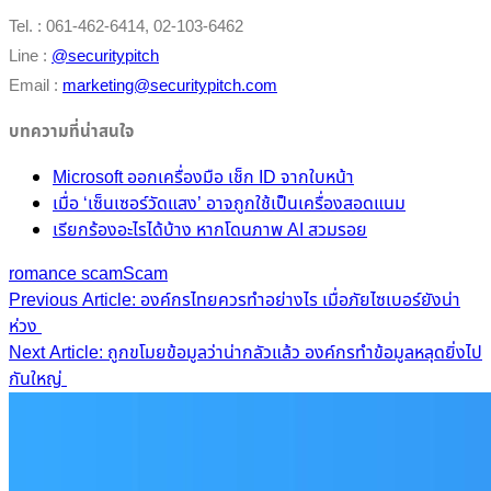
Tel. : 061-462-6414, 02-103-6462
Line :
@securitypitch
Email :
marketing@securitypitch.com
บทความที่น่าสนใจ
Microsoft ออกเครื่องมือ เช็ก ID จากใบหน้า
เมื่อ ‘เซ็นเซอร์วัดแสง’ อาจถูกใช้เป็นเครื่องสอดแนม
เรียกร้องอะไรได้บ้าง หากโดนภาพ AI สวมรอย
romance scam
Scam
Post
Previous Article: องค์กรไทยควรทำอย่างไร เมื่อภัยไซเบอร์ยังน่า
ห่วง
navigation
Next Article: ถูกขโมยข้อมูลว่าน่ากลัวแล้ว องค์กรทำข้อมูลหลุดยิ่งไป
กันใหญ่