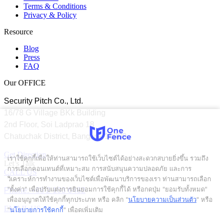
Terms & Conditions
Privacy & Policy
Resource
Blog
Press
FAQ
Our OFFICE
Security Pitch Co., Ltd.
16/78 G Village BKk Building
2nd Floor, Soi Ladprao 18
Chatuchak District, Bangkok 10900
Get Direction
เราใช้คุกกี้เพื่อให้ท่านสามารถใช้เว็บไซต์ได้อย่างสะดวกสบายยิ่งขึ้น รวมถึง
Let’s Talk
การเลือกคอนเทนต์ที่เหมาะสม การสนับสนุนความปลอดภัย และการ
CALL US
วิเคราะห์การทำงานของเว็บไซต์เพื่อพัฒนาบริการของเรา ท่านสามารถเลือก
Phone: +66 2 103 6462
"ตั้งค่า" เพื่อปรับแต่งการยินยอมการใช้คุกกี้ได้ หรือกดปุ่ม "ยอมรับทั้งหมด"
เพื่ออนุญาตให้ใช้คุกกี้ทุกประเภท
หรือ คลิก "
นโยบายความเป็นส่วนตัว
" หรือ
EMAIL US
"
นโยบายการใช้คุกกี้
" เพื่อดูเพิ่มเติม