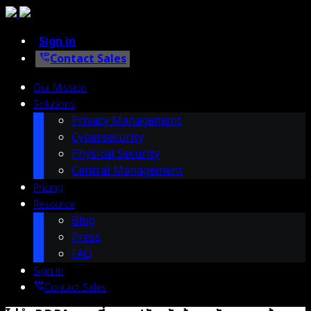
Sign in
perm_phone_msg
Contact Sales
Our Mission
Solutions
Privacy Management
Cybersecurity
Physical Security
Central Management
Pricing
Resource
Blog
Press
FAQ
Sign in
perm_phone_msg
Contact Sales