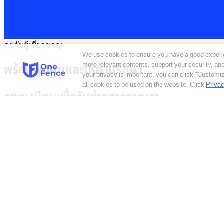
คุยกับผู้เชี่ยวชาญ
We use cookies to ensure you have a good experi
more relevant contents, support your security, a
พร้อมพูดคุยและให้คำปรึกษา
your privacy is important, you can click "Customiz
all cookies to be used on the website.
Click
Privac
ลงทะเบียนเพื่อรับข่าวสารจากเรา
Security Pitch จะใช้ข้อมูลนี้ในการส่งอีเมลแจ้งข่าวสารความรู้ในด
เครื่องหมายที่ช่องด้านล่างเพื่อรับทราบและยินยอมในการอนุญาตให้เร
Trending solutions
Cookie Consent Management
Consent Management
Data Mapping