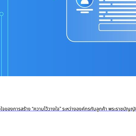
หัวใจของการสร้าง “ความไว้วางใจ” ระหว่างองค์กรกับลูกค้า พระราชบัญญั