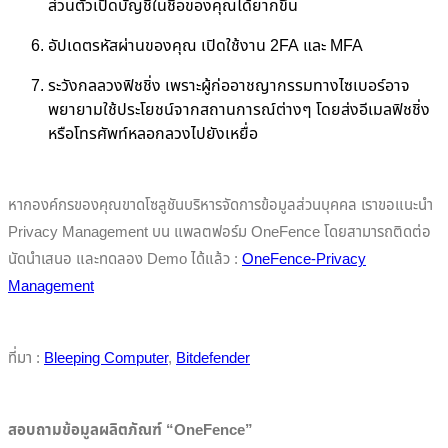
ส่วนตัวเปิดบัญชีในชื่อของคุณได้ยากขึ้น
อัปเดตรหัสผ่านของคุณ เปิดใช้งาน 2FA และ MFA
ระวังกลลวงฟิชชิ่ง เพราะผู้ก่ออาชญากรรมทางไซเบอร์อาจ
พยายามใช้ประโยชน์จากสถานการณ์ต่างๆ โดยส่งอีเมลฟิชชิ่ง
หรือโทรศัพท์หลอกลวงไปยังเหยื่อ
หากองค์กรของคุณขาดโซลูชันบริหารจัดการข้อมูลส่วนบุคคล เราขอแนะนำ
Privacy Management บน แพลตฟอร์ม OneFence โดยสามารถติดต่อ
นัดนำเสนอ และทดลอง Demo ได้แล้ว :
OneFence-Privacy
Management
ที่มา :
Bleeping Computer
,
Bitdefender
สอบถามข้อมูลผลิตภัณฑ์ “OneFence”