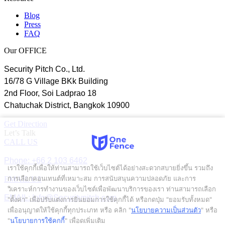
Blog
Press
FAQ
Our OFFICE
Security Pitch Co., Ltd.
16/78 G Village BKk Building
2nd Floor, Soi Ladprao 18
Chatuchak District, Bangkok 10900
Get Direction
Let’s Talk
CALL US
Phone: +66 2 103 6462
เราใช้คุกกี้เพื่อให้ท่านสามารถใช้เว็บไซต์ได้อย่างสะดวกสบายยิ่งขึ้น รวมถึง
การเลือกคอนเทนต์ที่เหมาะสม การสนับสนุนความปลอดภัย และการ
EMAIL US
วิเคราะห์การทำงานของเว็บไซต์เพื่อพัฒนาบริการของเรา ท่านสามารถเลือก
EMAIL: Info@Securitypitch.com
"ตั้งค่า" เพื่อปรับแต่งการยินยอมการใช้คุกกี้ได้ หรือกดปุ่ม "ยอมรับทั้งหมด"
เพื่ออนุญาตให้ใช้คุกกี้ทุกประเภท
หรือ คลิก "
นโยบายความเป็นส่วนตัว
" หรือ
"
นโยบายการใช้คุกกี้
" เพื่อดูเพิ่มเติม