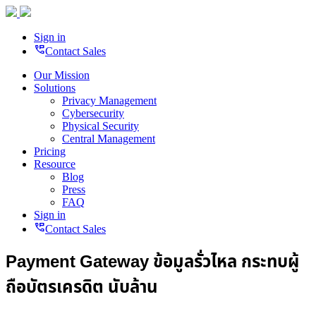
Sign in
perm_phone_msg
Contact Sales
Our Mission
Solutions
Privacy Management
Cybersecurity
Physical Security
Central Management
Pricing
Resource
Blog
Press
FAQ
Sign in
perm_phone_msg
Contact Sales
Payment Gateway ข้อมูลรั่วไหล กระทบผู้
ถือบัตรเครดิต นับล้าน