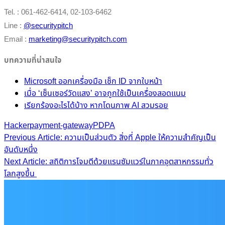
Tel. : 061-462-6414, 02-103-6462
Line :
@securitypitch
Email :
marketing@securitypitch.com
บทความที่น่าสนใจ
Microsoft ออกเครื่องมือ เช็ก ID จากใบหน้า
เมื่อ ‘เซ็นเซอร์วัดแสง’ อาจถูกใช้เป็นเครื่องสอดแนม
เรียกร้องอะไรได้บ้าง หากโดนภาพ AI สวมรอย
Hacker
payment-gateway
PDPA
Post
Previous Article: ความเป็นส่วนตัว สิ่งที่ Apple ให้ความสำคัญเป็น
อันดับหนึ่ง
navigation
Next Article: สถิติการโจมตีด้วยแรนซัมแวร์ในภาคอุตสาหกรรมทั่ว
โลกสูงขึ้น