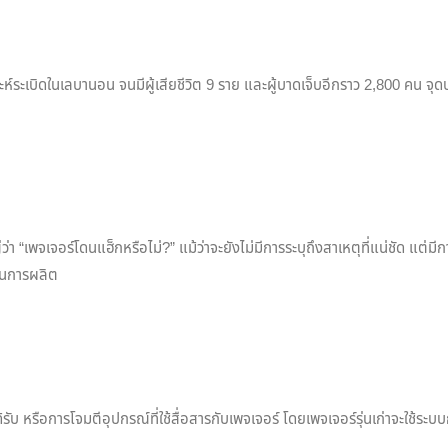
ะห์ระเบิดในเลบานอน จนมีผู้เสียชีวิต 9 ราย และผู้บาดเจ็บอีกราว 2,800 คน จ
“เพจเจอร์โดนแฮ็กหรือไม่?” แม้ว่าจะยังไม่มีการระบุถึงสาเหตุที่แน่ชัด แต่ม
ตอนการผลิต
 หรือการโจมตีอุปกรณ์ที่ใช้สื่อสารกับเพจเจอร์ โดยเพจเจอร์รุ่นเก่าจะใช้ระบบกา