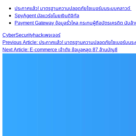
ประกาศแล้ว! มาตรฐานความปลอดภัยไซเบอร์บนระบบคลาวด์
SpyAgent มัลแวร์ขโมยเงินดิจิทัล
Payment Gateway ข้อมูลรั่วไหล กระทบผู้ถือบัตรเครดิต นับล้
CyberSecurity
hack
เพจเจอร์
Post
Previous Article: ประกาศแล้ว! มาตรฐานความปลอดภัยไซเบอร์บนร
Next Article: E-commerce เจ้าดัง ข้อมูลหลุด 87 ล้านบัญชี
navigation