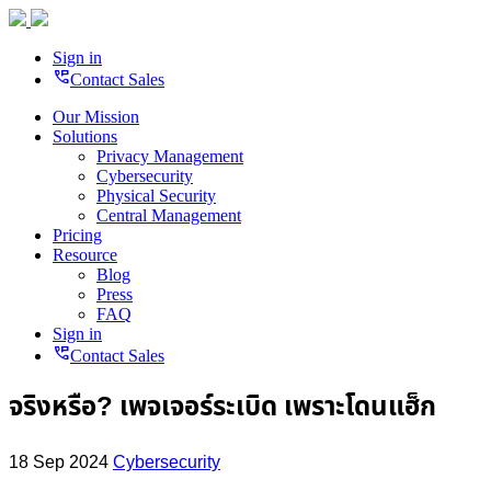
Sign in
perm_phone_msg
Contact Sales
Our Mission
Solutions
Privacy Management
Cybersecurity
Physical Security
Central Management
Pricing
Resource
Blog
Press
FAQ
Sign in
perm_phone_msg
Contact Sales
จริงหรือ? เพจเจอร์ระเบิด เพราะโดนแฮ็ก
18 Sep 2024
Cybersecurity