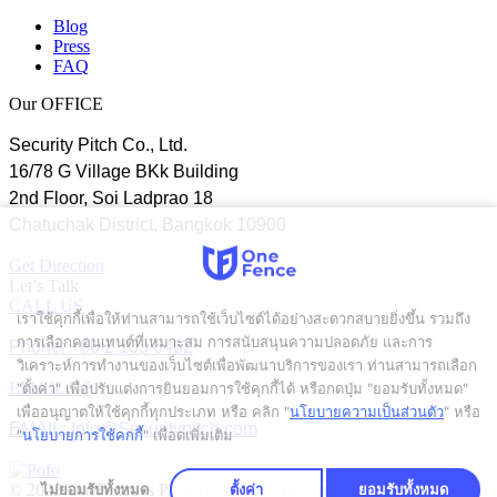
Blog
Press
FAQ
Our OFFICE
Security Pitch Co., Ltd.
16/78 G Village BKk Building
2nd Floor, Soi Ladprao 18
Chatuchak District, Bangkok 10900
Get Direction
Let’s Talk
CALL US
เราใช้คุกกี้เพื่อให้ท่านสามารถใช้เว็บไซต์ได้อย่างสะดวกสบายยิ่งขึ้น รวมถึง
การเลือกคอนเทนต์ที่เหมาะสม การสนับสนุนความปลอดภัย และการ
Phone: +66 2 103 6462
วิเคราะห์การทำงานของเว็บไซต์เพื่อพัฒนาบริการของเรา ท่านสามารถเลือก
EMAIL US
"ตั้งค่า" เพื่อปรับแต่งการยินยอมการใช้คุกกี้ได้ หรือกดปุ่ม "ยอมรับทั้งหมด"
เพื่ออนุญาตให้ใช้คุกกี้ทุกประเภท
หรือ คลิก "
นโยบายความเป็นส่วนตัว
" หรือ
EMAIL: Info@Securitypitch.com
"
นโยบายการใช้คุกกี้
" เพื่อดูเพิ่มเติม
© 2023 OneFence is Powered by Security Pitch.
ไม่ยอมรับทั้งหมด
ตั้งค่า
ยอมรับทั้งหมด