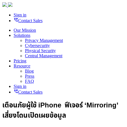
Sign in
perm_phone_msg
Contact Sales
Our Mission
Solutions
Privacy Management
Cybersecurity
Physical Security
Central Management
Pricing
Resource
Blog
Press
FAQ
Sign in
perm_phone_msg
Contact Sales
เตือนภัยผู้ใช้ iPhone ฟีเจอร์ ‘Mirroring’
เสี่ยงโดนเปิดเผยข้อมูล