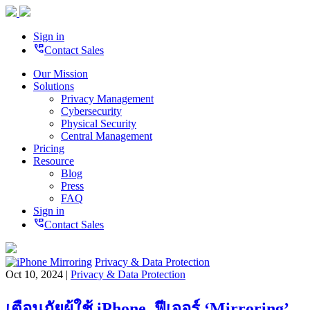
Sign in
perm_phone_msg
Contact Sales
Our Mission
Solutions
Privacy Management
Cybersecurity
Physical Security
Central Management
Pricing
Resource
Blog
Press
FAQ
Sign in
perm_phone_msg
Contact Sales
Privacy & Data Protection
Oct 10, 2024 |
Privacy & Data Protection
เตือนภัยผู้ใช้ iPhone ฟีเจอร์ ‘Mirroring’