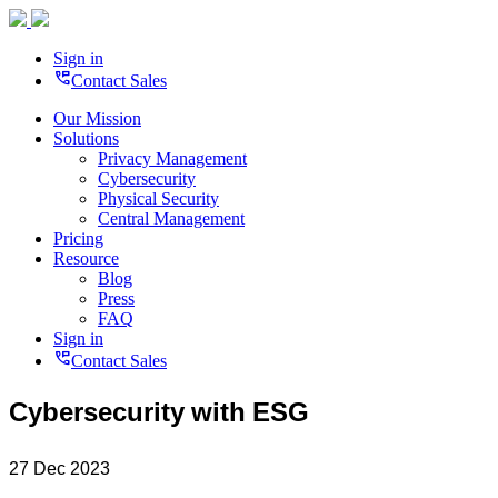
Sign in
perm_phone_msg
Contact Sales
Our Mission
Solutions
Privacy Management
Cybersecurity
Physical Security
Central Management
Pricing
Resource
Blog
Press
FAQ
Sign in
perm_phone_msg
Contact Sales
Cybersecurity with ESG
27 Dec 2023