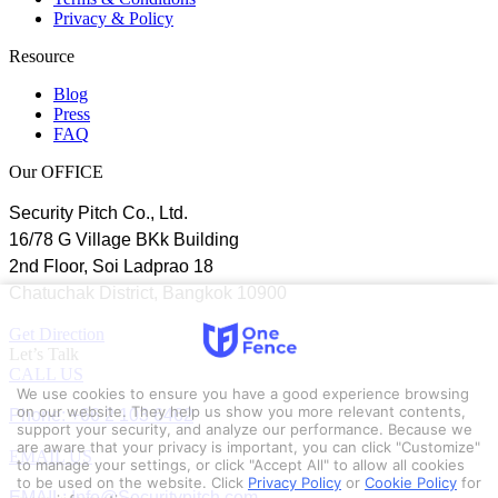
Privacy & Policy
Resource
Blog
Press
FAQ
Our OFFICE
Security Pitch Co., Ltd.
16/78 G Village BKk Building
2nd Floor, Soi Ladprao 18
Chatuchak District, Bangkok 10900
Get Direction
Let’s Talk
CALL US
We use cookies to ensure you have a good experience browsing
Phone: +66 2 103 6462
on our website. They help us show you more relevant contents,
support your security, and analyze our performance. Because we
are aware that your privacy is important, you can click "Customize"
EMAIL US
to manage your settings, or click "Accept All" to allow all cookies
to be used on the website.
Click
Privacy Policy
or
Cookie Policy
for
EMAIL: Info@Securitypitch.com