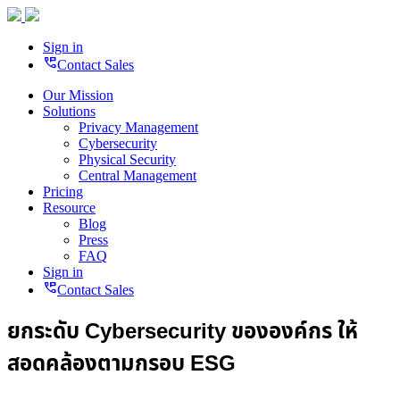
Sign in
perm_phone_msg
Contact Sales
Our Mission
Solutions
Privacy Management
Cybersecurity
Physical Security
Central Management
Pricing
Resource
Blog
Press
FAQ
Sign in
perm_phone_msg
Contact Sales
ยกระดับ Cybersecurity ขององค์กร ให้
สอดคล้องตามกรอบ ESG