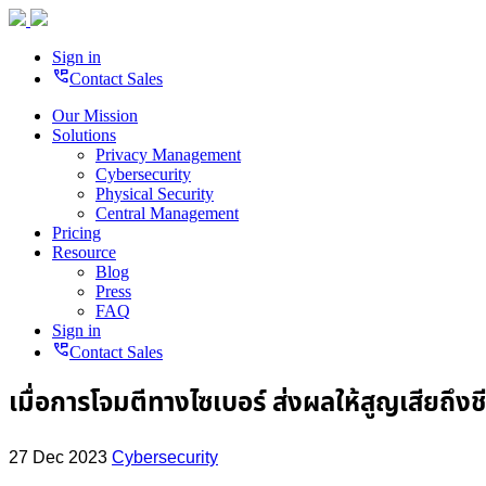
Sign in
perm_phone_msg
Contact Sales
Our Mission
Solutions
Privacy Management
Cybersecurity
Physical Security
Central Management
Pricing
Resource
Blog
Press
FAQ
Sign in
perm_phone_msg
Contact Sales
เมื่อการโจมตีทางไซเบอร์ ส่งผลให้สูญเสียถึงชี
27 Dec 2023
Cybersecurity