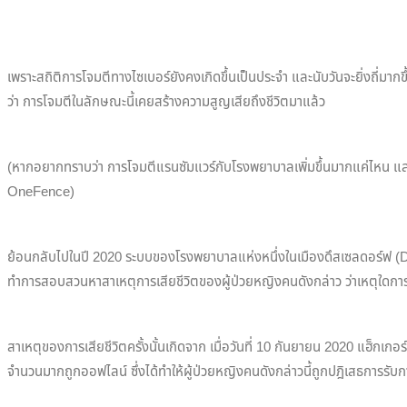
เพราะสถิติการโจมตีทางไซเบอร์ยังคงเกิดขึ้นเป็นประจำ และนับวันจะยิ่งถี่ม
ว่า การโจมตีในลักษณะนี้เคยสร้างความสูญเสียถึงชีวิตมาแล้ว
(หากอยากทราบว่า การโจมตีแรนซัมแวร์กับโรงพยาบาลเพิ่มขึ้นมากแค่ไหน และเพ
OneFence)
ย้อนกลับไปในปี 2020 ระบบของโรงพยาบาลแห่งหนึ่งในเมืองดึสเซลดอร์ฟ (Düss
ทำการสอบสวนหาสาเหตุการเสียชีวิตของผู้ป่วยหญิงคนดังกล่าว ว่าเหตุใดการ
สาเหตุของการเสียชีวิตครั้งนั้นเกิดจาก เมื่อวันที่ 10 กันยายน 2020 แฮ็
จำนวนมากถูกออฟไลน์ ซึ่งได้ทำให้ผู้ป่วยหญิงคนดังกล่าวนี้ถูกปฎิเสธการรั