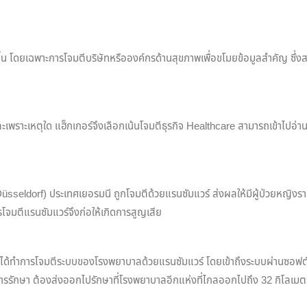
ากขึ้น โดยเฉพาะการโจมตีบริษัทหรือองค์กรด้านสุขภาพเพื่อขโมยข้อมูลสำคัญ ซึ
ราะเหตุใด แฮ็กเกอร์จึงเลือกเน้นโจมตีธุรกิจ Healthcare สามารถเข้าไปอ่านไ
eldorf) ประเทศเยอรมนี ถูกโจมตีด้วยแรนซัมแวร์ ส่งผลให้มีผู้ป่วยหญิงรายห
โจมตีแรนซัมแวร์จึงก่อให้เกิดการสูญเสีย
กเกอร์ได้ทำการโจมตีระบบของโรงพยาบาลด้วยแรนซัมแวร์ โดยเข้าถึงระบบผ่านซอ
บการรักษา ต้องส่งออกไปรักษาที่โรงพยาบาลอีกแห่งที่ไกลออกไปถึง 32 กิโลเม