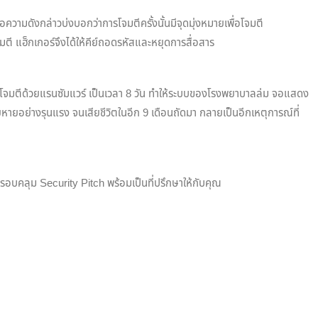
ข้อความดังกล่าวบ่งบอกว่าการโจมตีครั้งนั้นมีจุดมุ่งหมายเพื่อโจมตี
ตี แฮ็กเกอร์จึงได้ให้คีย์ถอดรหัสและหยุดการสื่อสาร
 ถูกโจมตีด้วยแรนซัมแวร์ เป็นเวลา 8 วัน ทำให้ระบบของโรงพยาบาลล่ม จอแสดง
ายอย่างรุนแรง จนเสียชีวิตในอีก 9 เดือนถัดมา กลายเป็นอีกเหตุการณ์ที่
รอบคลุม Security Pitch พร้อมเป็นที่ปรึกษาให้กับคุณ