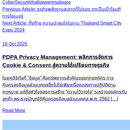
CyberSecurity
halloween
malware
Post
Previous Article: ธุรกิจพลังงานสะอาดก็ไม่รอด ตกเป็นเป้าโจมตี
ทางไซเบอร์
navigation
Next Article: ทิ้งท้าย ความน่าสนใจในงาน Thailand Smart City
Expo 2024
16 Oct 2025
PDPA Privacy Management: พลิกการจัดการ
Cookie & Consent สู่ความได้เปรียบทางธุรกิจ
ในยุคดิจิทัลที่ “ข้อมูล” คือทรัพยากรสำคัญของทุกองค์กร การ
คุ้มครองข้อมูลส่วนบุคคลจึงไม่ใช่เพียงเรื่องของการปฏิบัติตาม
กฎหมาย แต่คือหัวใจของการสร้าง “ความไว้วางใจ” ระหว่างองค์กรกับ
ลูกค้า พระราชบัญญัติคุ้มครองข้อมูลส่วนบุคคล พ.ศ. 2562 […]
Read More