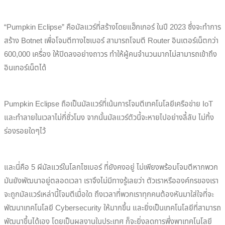
“Pumpkin Eclipse” คือมัลแวร์ที่สร้างโดยแฮ็กเกอร์ ในปี 2023 ซึ่งจะทำการ
สร้าง Botnet เพื่อโจมตีทางไซเบอร์ สามารถโจมตี Router อินเตอร์เน็ตกว่า
600,000 เครื่อง ให้ปิดลงอย่างถาวร ทำให้ผู้คนจำนวนมากไม่สามารถเข้าถึง
อินเทอร์เน็ตได้
Pumpkin Eclipse ถือเป็นมัลแวร์ที่เน้นการโจมตีเทคโนโลยีเครือข่าย IoT
และทำลายในเวลาไม่กี่ชั่วโมง จากนั้นมัลแวร์ตัวนี้จะหายไปอย่างลี้ลับ ไม่ทิ้ง
ร่องรอยใดๆไว้
และนี่คือ 5 ผีมัลแวร์ในโลกไซเบอร์ ที่ยังคงอยู่ ไม่เพียงพร้อมโจมตีหากพวก
มันยังพัฒนาอยู่ตลอดเวลา เราจึงไม่มีทางรู้เลยว่า ตัวเราหรือองค์กรของเรา
จะถูกมัลแวร์เหล่านี้โจมตีเมื่อใด ถึงเวลาที่พวกเราทุกคนต้องหันมาใส่ใจที่จะ
พัฒนาเทคโนโลยี Cybersecurity ให้มากขึ้น และยิ่งเป็นเทคโนโลยีที่สามารถ
พัฒนาขึ้นได้เอง โดยเป็นผลงานในประเทศ ก็จะยิ่งลดการพึ่งพาเทคโนโลยี