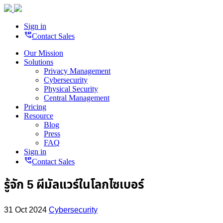
Sign in
perm_phone_msg
Contact Sales
Our Mission
Solutions
Privacy Management
Cybersecurity
Physical Security
Central Management
Pricing
Resource
Blog
Press
FAQ
Sign in
perm_phone_msg
Contact Sales
รู้จัก 5 ผีมัลแวร์ในโลกไซเบอร์
31 Oct 2024
Cybersecurity