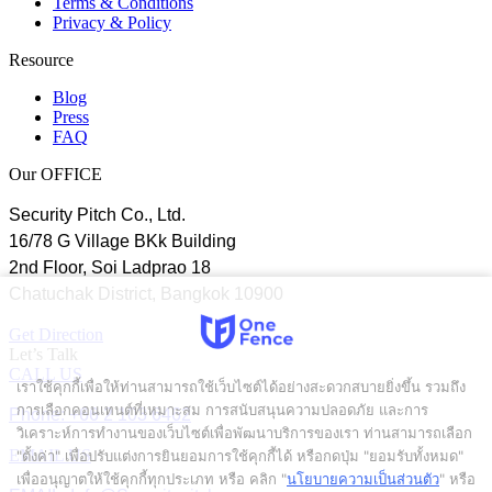
Terms & Conditions
Privacy & Policy
Resource
Blog
Press
FAQ
Our OFFICE
Security Pitch Co., Ltd.
16/78 G Village BKk Building
2nd Floor, Soi Ladprao 18
Chatuchak District, Bangkok 10900
Get Direction
Let’s Talk
CALL US
เราใช้คุกกี้เพื่อให้ท่านสามารถใช้เว็บไซต์ได้อย่างสะดวกสบายยิ่งขึ้น รวมถึง
การเลือกคอนเทนต์ที่เหมาะสม การสนับสนุนความปลอดภัย และการ
Phone: +66 2 103 6462
วิเคราะห์การทำงานของเว็บไซต์เพื่อพัฒนาบริการของเรา ท่านสามารถเลือก
EMAIL US
"ตั้งค่า" เพื่อปรับแต่งการยินยอมการใช้คุกกี้ได้ หรือกดปุ่ม "ยอมรับทั้งหมด"
เพื่ออนุญาตให้ใช้คุกกี้ทุกประเภท
หรือ คลิก "
นโยบายความเป็นส่วนตัว
" หรือ