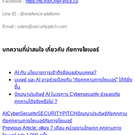
Facebook :
https://fb.me/OneFence.co
Line ID : @onefence-platform
Email : sales@securitypitch.com
บทความที่น่าสนใจ
เกี่ยวกับ ภัยทางไซเบอร์
AI กับ นโยบายการเข้าถึงข้อมูลส่วนบุคคล?
มนุษย์ และ AI อาจช่วยป้องกัน “ภัยคุกคามทางไซเบอร์” ได้ดียิ่ง
ขึ้น
ปัญญาประดิษฐ์ AI ในวงการ Cybersecurity ช่วยลดภัย
คุกคามได้จริงหรือไม่ ?
AI
CyberSecurity
SECURITYPITCH
ปัญญาประดิษฐ์
ภัยคุกคาม
ภัยคุกคามทางไซเบอร์
ภัยทางไซเบอร์
Post
Previous Article: เพียง 7 เดือน หน่วยงานไทยถูก คุกคามทาง