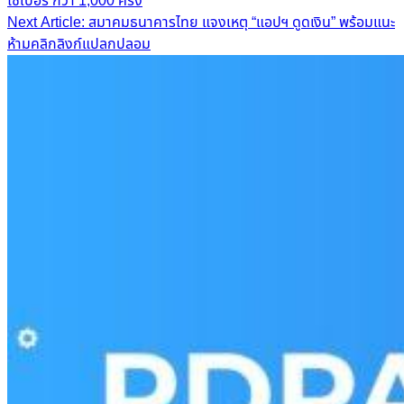
ไซเบอร์ กว่า 1,000 ครั้ง
navigation
Next Article: สมาคมธนาคารไทย แจงเหตุ “แอปฯ ดูดเงิน” พร้อมแนะ
ห้ามคลิกลิงก์แปลกปลอม