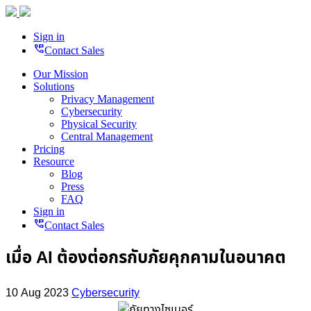
Sign in
perm_phone_msg
Contact Sales
Our Mission
Solutions
Privacy Management
Cybersecurity
Physical Security
Central Management
Pricing
Resource
Blog
Press
FAQ
Sign in
perm_phone_msg
Contact Sales
เมื่อ AI ต้องต่อกรกับภัยคุกคามในอนาคต
10 Aug 2023
Cybersecurity