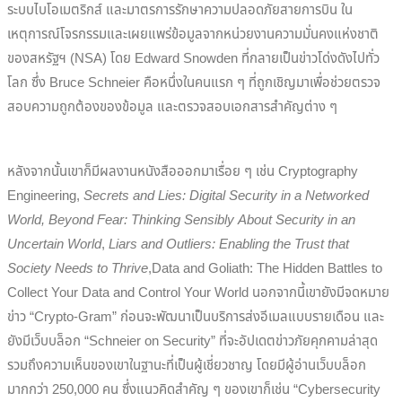
ระบบไบโอเมตริกส์ และมาตรการรักษาความปลอดภัยสายการบิน ใน
เหตุการณ์โจรกรรมและเผยแพร่ข้อมูลจากหน่วยงานความมั่นคงแห่งชาติ
ของสหรัฐฯ (NSA) โดย Edward Snowden ที่กลายเป็นข่าวโด่งดังไปทั่ว
โลก ซึ่ง Bruce Schneier คือหนึ่งในคนแรก ๆ ที่ถูกเชิญมาเพื่อช่วยตรวจ
สอบความถูกต้องของข้อมูล และตรวจสอบเอกสารสำคัญต่าง ๆ
หลังจากนั้นเขาก็มีผลงานหนังสือออกมาเรื่อย ๆ เช่น Cryptography
Engineering,
Secrets and Lies: Digital Security in a Networked
World, Beyond Fear: Thinking Sensibly About Security in an
Uncertain World
,
Liars and Outliers: Enabling the Trust that
Society Needs to Thrive
,Data and Goliath: The Hidden Battles to
Collect Your Data and Control Your World นอกจากนี้เขายังมีจดหมาย
ข่าว “Crypto-Gram” ก่อนจะพัฒนาเป็นบริการส่งอีเมลแบบรายเดือน และ
ยังมีเว็บบล็อก “Schneier on Security” ที่จะอัปเดตข่าวภัยคุกคามล่าสุด
รวมถึงความเห็นของเขาในฐานะที่เป็นผู้เชี่ยวชาญ โดยมีผู้อ่านเว็บบล็อก
มากกว่า 250,000 คน ซึ่งแนวคิดสำคัญ ๆ ของเขาก็เช่น “Cybersecurity