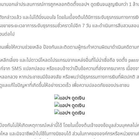
ดังออกมาบอกเล่าประสบการณ์การถูกหลอกติดตั้งแอปฯ ดูดเงินจนสูญเงินกว่า 1 
วแล้ว และไม่ได้นิ่งนอนใจ โดยในเบื้องต้นได้มีการระงับธุรกรรมทางการเงินที่เ
ในการขยายระยะเวลาการระงับธุรกรรมชั่วคราวไปอีก 7 วัน และดำเนินการสืบสวน
สวนต่อไป
วยงานเพื่อให้ความช่วยเหลือ ป้องกันและติดตามผู้กระทำความผิดมาดำเนินคดีตามก
ีกเลี่ยง และไม่ดาวน์โหลดโปรแกรมจากแหล่งอื่นที่ไม่น่าเชื่อถือ งดตั้ง pas
รกดลิงก์จาก SMS แปลกปลอม หรือแอบอ้างว่าเป็นข้อความที่ส่งจากธนาคาร เนื่อ
วามหลอกลวง หากประชาชนมีข้อสงสัย หรือพบว่ามีธุรกรรมทางการเงินที่ผิดปกติ 
ลแก้ไขปัญหาที่เกิดขึ้นให้อย่างรวดเร็ว เพื่อความปลอดภัยของประชาชน
ไม่ให้เกิดเหตุการณ์เหล่านี้ได้ โดยในเบื้องต้นเจ้าของข้อมูลส่วนบุคคลไม่ควรใ
ินรั่วไหล และมิจฉาชีพนำไปใช้ในทางมิชอบได้ ส่วนในภาคขององค์กรหรือหน่วยงา