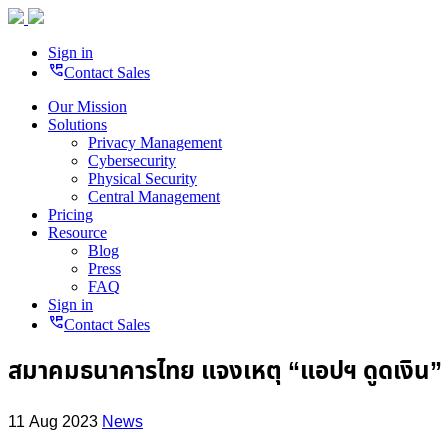
Sign in
perm_phone_msg
Contact Sales
Our Mission
Solutions
Privacy Management
Cybersecurity
Physical Security
Central Management
Pricing
Resource
Blog
Press
FAQ
Sign in
perm_phone_msg
Contact Sales
สมาคมธนาคารไทย แจงเหตุ “แอปฯ ดูดเงิน”
11 Aug 2023
News