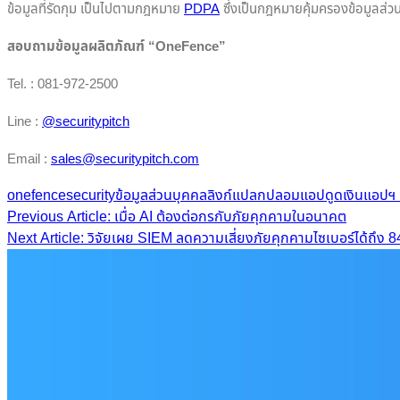
ข้อมูลที่รัดกุม เป็นไปตามกฎหมาย
PDPA
ซึ่งเป็นกฎหมายคุ้มครองข้อมูลส่วนบ
สอบถามข้อมูลผลิตภัณฑ์ “OneFence”
Tel. : 081-972-2500
Line :
@securitypitch
Email :
sales@securitypitch.com
onefence
security
ข้อมูลส่วนบุคคล
ลิงก์แปลกปลอม
แอปดูดเงิน
แอปฯ 
Post
Previous Article: เมื่อ AI ต้องต่อกรกับภัยคุกคามในอนาคต
Next Article: วิจัยเผย SIEM ลดความเสี่ยงภัยคุกคามไซเบอร์ได้ถึง 
navigation