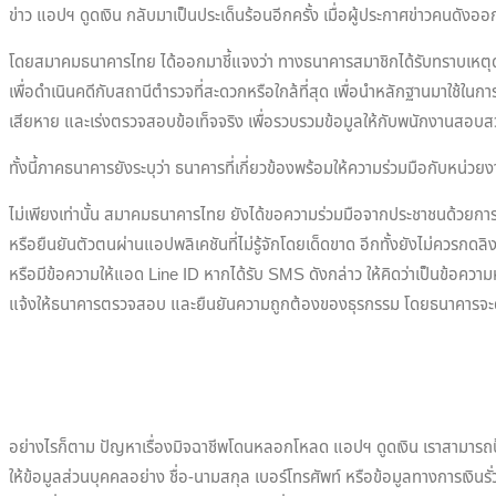
ข่าว แอปฯ ดูดเงิน กลับมาเป็นประเด็นร้อนอีกครั้ง เมื่อผู้ประกาศข่าวคน
โดยสมาคมธนาคารไทย ได้ออกมาชี้แจงว่า ทางธนาคารสมาชิกได้รับทราบเหตุดังกล่า
เพื่อดำเนินคดีกับสถานีตำรวจที่สะดวกหรือใกล้ที่สุด เพื่อนำหลักฐานมาใช้
เสียหาย และเร่งตรวจสอบข้อเท็จจริง เพื่อรวบรวมข้อมูลให้กับพนักงานสอบ
ทั้งนี้ภาคธนาคารยังระบุว่า ธนาคารที่เกี่ยวข้องพร้อมให้ความร่วมมือกับหน่
ไม่เพียงเท่านั้น สมาคมธนาคารไทย ยังได้ขอความร่วมมือจากประชาชนด้วยการหล
หรือยืนยันตัวตนผ่านแอปพลิเคชันที่ไม่รู้จักโดยเด็ดขาด อีกทั้งยังไม่คว
หรือมีข้อความให้แอด Line ID หากได้รับ SMS ดังกล่าว ให้คิดว่าเป็นข้อค
แจ้งให้ธนาคารตรวจสอบ และยืนยันความถูกต้องของธุรกรรม โดยธนาคารจะดูแ
อย่างไรก็ตาม ปัญหาเรื่องมิจฉาชีพโดนหลอกโหลด แอปฯ ดูดเงิน เราสามารถป้องกัน
ให้ข้อมูลส่วนบุคคลอย่าง ชื่อ-นามสกุล เบอร์โทรศัพท์ หรือข้อมูลทางการเง