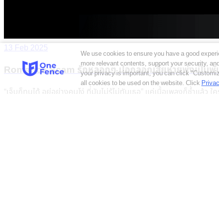
13 Feb 2025
We use cookies to ensure you have a good experi
more relevant contents, support your security, a
Romance Scam รักหลอกๆ ปอกลอกเสียหายพุ่งเป็นพัน
your privacy is important, you can click "Customiz
all cookies to be used on the website.
Click
Privac
“เจ็บก็ทนได้ อยู่อย่างคนโง่ ที่มันไม่รู้ไม่ทันเธอ” แค่เนื้อเพลงก็ช
Read More
11 Feb 2025
เทคโนโลยีโรงแรมอัจฉริยะ อาจมาพร้อมความเสี่ยงด้านไซเ
Smart Technology หรือ เทคโนโลยีอัจฉริยะ ถูกนำมาใช้เพื่อยกระดับธ
ธุรกิจบริการและท่องเที่ยวเป็นอย่างมาก ทำให้ธุรกิจท่องเที่ยว อาหาร