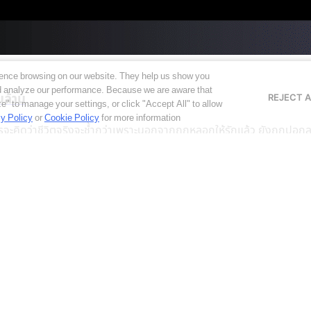
ence browsing on our website. They help us show you
nd analyze our performance. Because we are aware that
ล้าน
REJECT A
e" to manage your settings, or click "Accept All" to allow
y Policy
or
Cookie Policy
for more information
้ำแล้ว ใครจะคิดว่าชีวิตจริงจะช้ำกว่าเพราะนอกจากถูกหลอกให้รักแล้ว ยั
บอร์
ุรกิจในหลากหลายรูปแบบซึ่งส่วนใหญ่มักถูกนำไปยกระดับและเพิ่มประสิท
 ธุรกิจการบริการ และธุรกิจโรงแรม […]