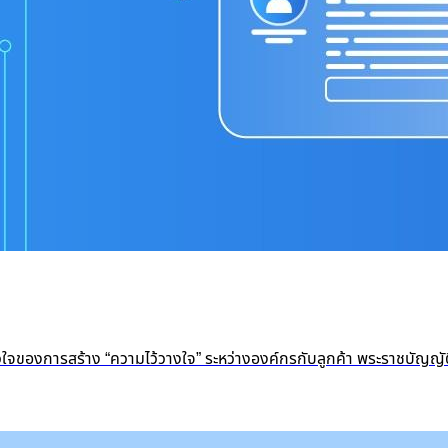
หัวใจของการสร้าง “ความไว้วางใจ” ระหว่างองค์กรกับลูกค้า พระราชบัญญั