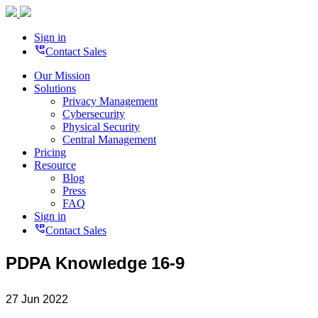
Sign in
perm_phone_msg
Contact Sales
Our Mission
Solutions
Privacy Management
Cybersecurity
Physical Security
Central Management
Pricing
Resource
Blog
Press
FAQ
Sign in
perm_phone_msg
Contact Sales
PDPA Knowledge 16-9
27 Jun 2022