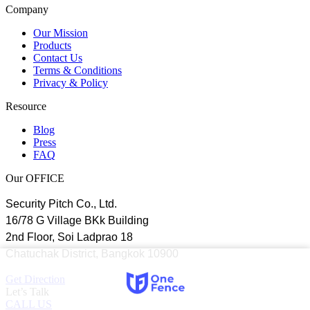
Company
Our Mission
Products
Contact Us
Terms & Conditions
Privacy & Policy
Resource
Blog
Press
FAQ
Our OFFICE
Security Pitch Co., Ltd.
16/78 G Village BKk Building
2nd Floor, Soi Ladprao 18
Chatuchak District, Bangkok 10900
Get Direction
Let’s Talk
CALL US