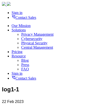
Sign in
perm_phone_msg
Contact Sales
Our Mission
Solutions
Privacy Management
Cybersecurity
Physical Security
Central Management
Pricing
Resource
Blog
Press
FAQ
Sign in
perm_phone_msg
Contact Sales
log1-1
22 Feb 2023