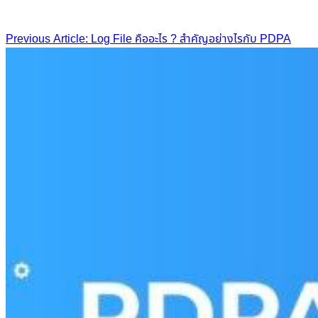
Post
Previous Article: Log File คืออะไร ? สำคัญอย่างไรกับ PDPA
navigation