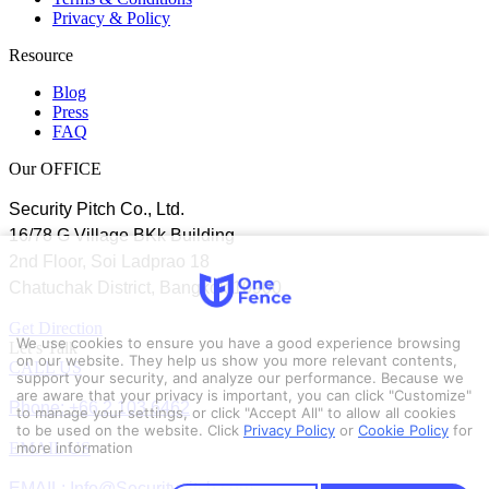
Privacy & Policy
Resource
Blog
Press
FAQ
Our OFFICE
Security Pitch Co., Ltd.
16/78 G Village BKk Building
2nd Floor, Soi Ladprao 18
Chatuchak District, Bangkok 10900
Get Direction
We use cookies to ensure you have a good experience browsing
Let’s Talk
on our website. They help us show you more relevant contents,
CALL US
support your security, and analyze our performance. Because we
are aware that your privacy is important, you can click "Customize"
Phone: +66 2 103 6462
to manage your settings, or click "Accept All" to allow all cookies
to be used on the website.
Click
Privacy Policy
or
Cookie Policy
for
EMAIL US
more information
EMAIL: Info@Securitypitch.com