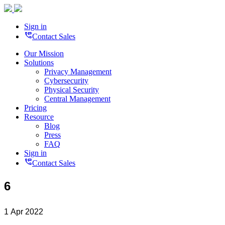
Sign in
perm_phone_msg
Contact Sales
Our Mission
Solutions
Privacy Management
Cybersecurity
Physical Security
Central Management
Pricing
Resource
Blog
Press
FAQ
Sign in
perm_phone_msg
Contact Sales
6
1 Apr 2022