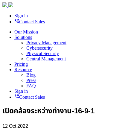
Sign in
perm_phone_msg
Contact Sales
Our Mission
Solutions
Privacy Management
Cybersecurity
Physical Security
Central Management
Pricing
Resource
Blog
Press
FAQ
Sign in
perm_phone_msg
Contact Sales
เปิดกล้องระหว่างทำงาน-16-9-1
12 Oct 2022