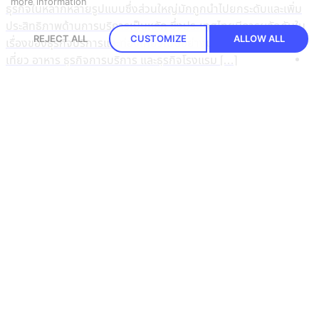
more information
ธุรกิจในหลากหลายรูปแบบซึ่งส่วนใหญ่มักถูกนำไปยกระดับและเพิ่ม
ประสิทธิภาพด้านการบริการเป็นหลัก ซึ่งประเทศไทยมีการผลักดันใน
REJECT ALL
CUSTOMIZE
ALLOW ALL
เรื่องของธุรกิจบริการและท่องเที่ยวเป็นอย่างมาก ทำให้ธุรกิจท่อง
เที่ยว อาหาร ธุรกิจการบริการ และธุรกิจโรงแรม […]
Read More
Recent Posts
PDPA Privacy Management: พลิกการจัดการ Cookie & Consent สู่ความได้เปรียบทางธุรกิจ
16 Oct 2025
|
Knowledge
OneFence
Romance Scam รักหลอกๆ ปอกลอกเสียหายพุ่งเป็นพันล้าน
13 Feb 2025
Cybersecurity
เทคโนโลยีโรงแรมอัจฉริยะ อาจมาพร้อมความเสี่ยงด้านไซเบอร์
11 Feb 2025
Cybersecurity