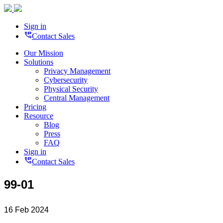
Sign in
perm_phone_msg
Contact Sales
Our Mission
Solutions
Privacy Management
Cybersecurity
Physical Security
Central Management
Pricing
Resource
Blog
Press
FAQ
Sign in
perm_phone_msg
Contact Sales
99-01
16 Feb 2024