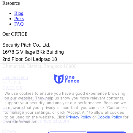
Resource
Blog
Press
FAQ
Our OFFICE
Security Pitch Co., Ltd.
16/78 G Village BKk Building
2nd Floor, Soi Ladprao 18
Chatuchak District, Bangkok 10900
Get Direction
Let’s Talk
CALL US
We use cookies to ensure you have a good experience browsing
Phone: +66 2 103 6462
on our website. They help us show you more relevant contents,
support your security, and analyze our performance. Because we
are aware that your privacy is important, you can click "Customize"
EMAIL US
to manage your settings, or click "Accept All" to allow all cookies
to be used on the website.
Click
Privacy Policy
or
Cookie Policy
for
EMAIL: Info@Securitypitch.com
more information