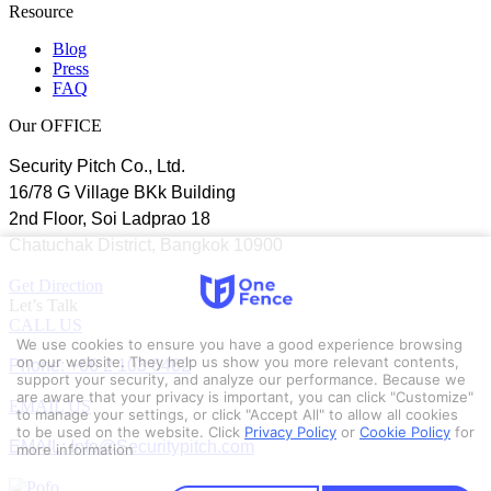
Resource
Blog
Press
FAQ
Our OFFICE
Security Pitch Co., Ltd.
16/78 G Village BKk Building
2nd Floor, Soi Ladprao 18
Chatuchak District, Bangkok 10900
Get Direction
Let’s Talk
CALL US
We use cookies to ensure you have a good experience browsing
Phone: +66 2 103 6462
on our website. They help us show you more relevant contents,
support your security, and analyze our performance. Because we
are aware that your privacy is important, you can click "Customize"
EMAIL US
to manage your settings, or click "Accept All" to allow all cookies
to be used on the website.
Click
Privacy Policy
or
Cookie Policy
for
EMAIL: Info@Securitypitch.com
more information