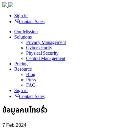
Sign in
perm_phone_msg
Contact Sales
Our Mission
Solutions
Privacy Management
Cybersecurity
Physical Security
Central Management
Pricing
Resource
Blog
Press
FAQ
Sign in
perm_phone_msg
Contact Sales
ข้อมูลคนไทยรั่ว
7 Feb 2024