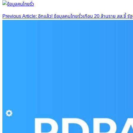
Post
Previous Article: อีกแล้ว! ข้อมูลคนไทยรั่วเกือบ 20 ล้านราย สส.จี้ รั
navigation