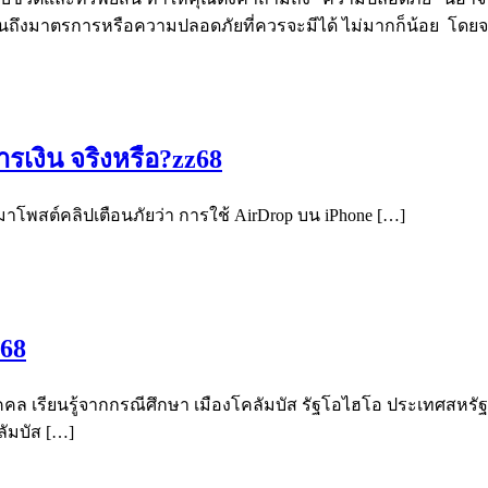
เห็นถึงมาตรการหรือความปลอดภัยที่ควรจะมีได้ ไม่มากก็น้อย โด
รเงิน จริงหรือ?zz68
อกมาโพสต์คลิปเตือนภัยว่า การใช้ AirDrop บน iPhone […]
z68
บุคคล เรียนรู้จากกรณีศึกษา เมืองโคลัมบัส รัฐโอไฮโอ ประเทศสหร
ัมบัส […]