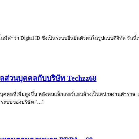
ีคำว่า Digital ID ซึ่งเป็นระบบยืนยันตัวตนในรูปแบบดิจิทัล วันนี้
ูลส่วนบุคคลกับบริษัท Techzz68
ุคคลที่เพิ่มสูงขึ้น หลังพบแฮ็กเกอร์แอบอ้างเป็นหน่วยงานตำรว
ฮ็กระบบของบริษัท […]