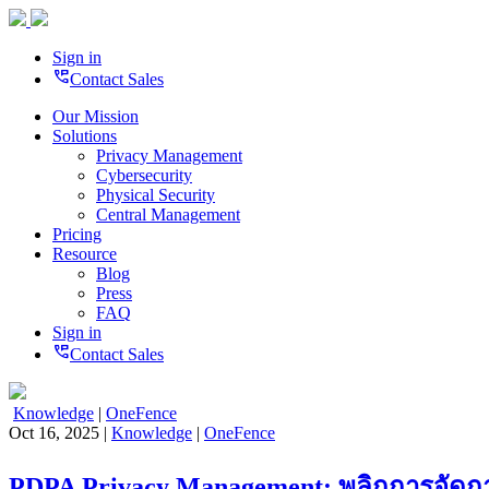
Sign in
perm_phone_msg
Contact Sales
Our Mission
Solutions
Privacy Management
Cybersecurity
Physical Security
Central Management
Pricing
Resource
Blog
Press
FAQ
Sign in
perm_phone_msg
Contact Sales
Knowledge
|
OneFence
Oct 16, 2025 |
Knowledge
|
OneFence
PDPA Privacy Management: พลิกการจัดการ