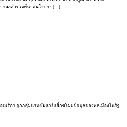
ยจากผลสำรวจที่น่าสนใจของ […]
ัฐอเมริกา ถูกกลุ่มแรนซัมแวร์แฮ็กขโมยข้อมูลของพลเมืองในรัฐ