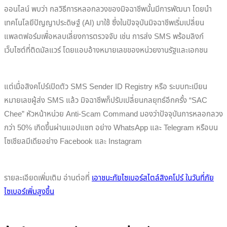
ออนไลน์ พบว่า กลวิธีการหลอกลวงของมิจฉาชีพนั้นมีการพัฒนา โดยนำ
เทคโนโลยีปัญญาประดิษฐ์ (AI) มาใช้ ซึ่งในปัจจุบันมิจฉาชีพเริ่มเปลี่ยน
แพลตฟอร์มเพื่อหลบเลี่ยงการตรวจจับ เช่น การส่ง SMS พร้อมลิงก์
เว็บไซต์ที่ติดมัลแวร์ โดยแอบอ้างหมายเลขของหน่วยงานรัฐและเอกชน
แต่เมื่อสิงคโปร์เปิดตัว SMS Sender ID Registry หรือ ระบบทะเบียน
หมายเลขผู้ส่ง SMS แล้ว มิจฉาชีพก็ปรับเปลี่ยนกลยุทธ์อีกครั้ง “SAC
Chee” หัวหน้าหน่วย Anti-Scam Command มองว่าปัจจุบันการหลอกลวง
กว่า 50% เกิดขึ้นผ่านแอปแชท อย่าง WhatsApp และ Telegram หรือบน
โซเชียลมีเดียอย่าง Facebook และ Instagram
รายละเอียดเพิ่มเติม อ่านต่อที่
เอาชนะภัยไซเบอร์สไตล์สิงคโปร์ ในวันที่ภัย
ไซเบอร์เพิ่มสูงขึ้น