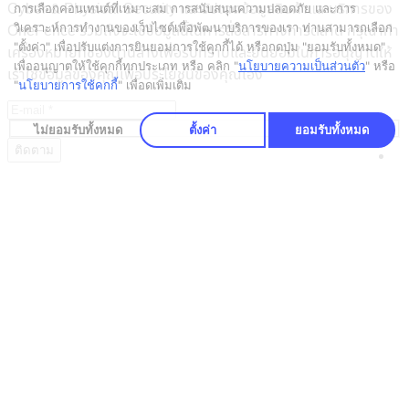
Cyber & Physical Security และอัปเดตข้อมูลสินค้าและบริการของ
การเลือกคอนเทนต์ที่เหมาะสม การสนับสนุนความปลอดภัย และการ
วิเคราะห์การทำงานของเว็บไซต์เพื่อพัฒนาบริการของเรา ท่านสามารถเลือก
OneFence รวมถึงจะใช้ข้อมูลนี้ในการสื่อสารทางการตลาด กรุณาทำ
"ตั้งค่า" เพื่อปรับแต่งการยินยอมการใช้คุกกี้ได้ หรือกดปุ่ม "ยอมรับทั้งหมด"
เครื่องหมายที่ช่องด้านล่างเพื่อรับทราบและยินยอมในการอนุญาตให้
เพื่ออนุญาตให้ใช้คุกกี้ทุกประเภท
หรือ คลิก "
นโยบายความเป็นส่วนตัว
" หรือ
เราใช้ข้อมูลของคุณเพื่อประโยชน์ของคุณเอง
"
นโยบายการใช้คุกกี้
" เพื่อดูเพิ่มเติม
ไม่ยอมรับทั้งหมด
ตั้งค่า
ยอมรับทั้งหมด
Trending solutions
Cookie Consent Management
Consent Management
Data Mapping
Log Management
Assessment Automation
Security Information & Event Management (SIEM)
DSAR Automation
Security Camera Management
Cloud Access Control
Emergency Response
Company
Our Mission