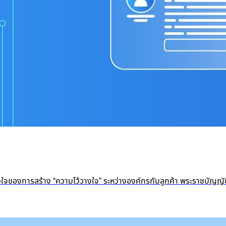
หัวใจของการสร้าง “ความไว้วางใจ” ระหว่างองค์กรกับลูกค้า พระราชบัญญั