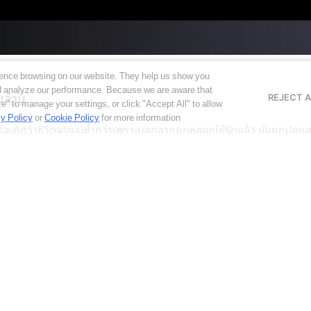
ence browsing on our website. They help us show you
nd analyze our performance. Because we are aware that
ล้าน
REJECT A
e" to manage your settings, or click "Accept All" to allow
y Policy
or
Cookie Policy
for more information
้ำแล้ว ใครจะคิดว่าชีวิตจริงจะช้ำกว่าเพราะนอกจากถูกหลอกให้รักแล้ว ยั
บอร์
ุรกิจในหลากหลายรูปแบบซึ่งส่วนใหญ่มักถูกนำไปยกระดับและเพิ่มประสิท
 ธุรกิจการบริการ และธุรกิจโรงแรม […]