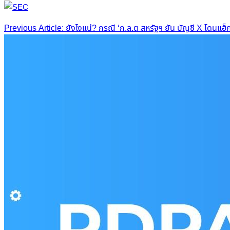
Post
Previous Article: ยังไงแน่? กรณี ‘ก.ล.ต สหรัฐฯ ยัน บัญชี X โดนแ
navigation