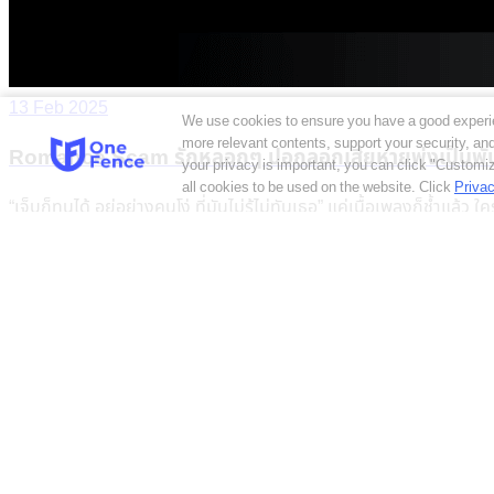
13 Feb 2025
We use cookies to ensure you have a good experi
more relevant contents, support your security, a
Romance Scam รักหลอกๆ ปอกลอกเสียหายพุ่งเป็นพัน
your privacy is important, you can click "Customiz
all cookies to be used on the website.
Click
Privac
“เจ็บก็ทนได้ อยู่อย่างคนโง่ ที่มันไม่รู้ไม่ทันเธอ” แค่เนื้อเพลงก็ช
Read More
11 Feb 2025
เทคโนโลยีโรงแรมอัจฉริยะ อาจมาพร้อมความเสี่ยงด้านไซเ
Smart Technology หรือ เทคโนโลยีอัจฉริยะ ถูกนำมาใช้เพื่อยกระดับธ
ธุรกิจบริการและท่องเที่ยวเป็นอย่างมาก ทำให้ธุรกิจท่องเที่ยว อาหาร