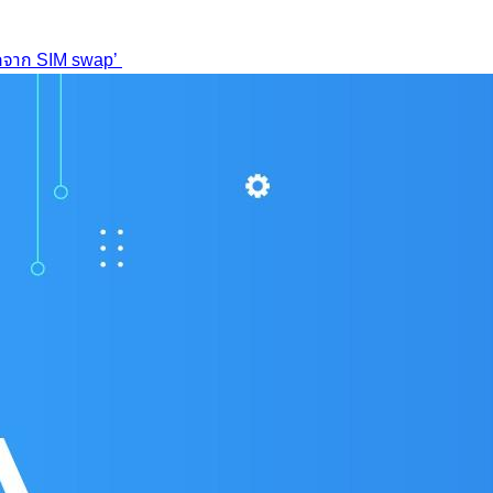
ฮ็กจาก SIM swap’