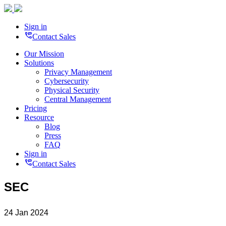
Sign in
perm_phone_msg
Contact Sales
Our Mission
Solutions
Privacy Management
Cybersecurity
Physical Security
Central Management
Pricing
Resource
Blog
Press
FAQ
Sign in
perm_phone_msg
Contact Sales
SEC
24 Jan 2024