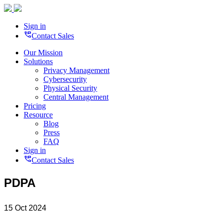
Sign in
perm_phone_msg
Contact Sales
Our Mission
Solutions
Privacy Management
Cybersecurity
Physical Security
Central Management
Pricing
Resource
Blog
Press
FAQ
Sign in
perm_phone_msg
Contact Sales
PDPA
15 Oct 2024