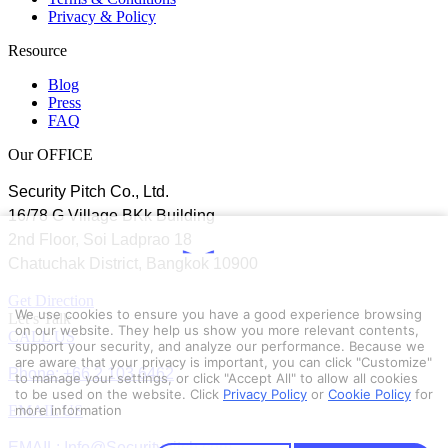
Privacy & Policy
Resource
Blog
Press
FAQ
Our OFFICE
Security Pitch Co., Ltd.
16/78 G Village BKk Building
2nd Floor, Soi Ladprao 18
Chatuchak District, Bangkok 10900
Get Direction
We use cookies to ensure you have a good experience browsing
Let’s Talk
on our website. They help us show you more relevant contents,
CALL US
support your security, and analyze our performance. Because we
are aware that your privacy is important, you can click "Customize"
Phone: +66 2 103 6462
to manage your settings, or click "Accept All" to allow all cookies
to be used on the website.
Click
Privacy Policy
or
Cookie Policy
for
EMAIL US
more information
EMAIL: Info@Securitypitch.com