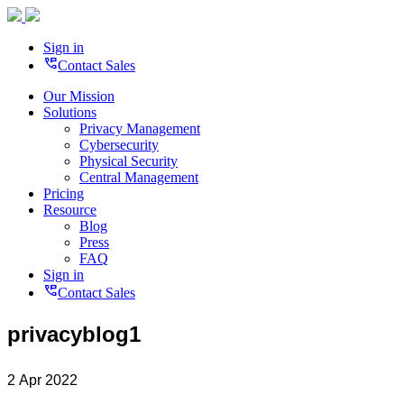
Sign in
perm_phone_msg
Contact Sales
Our Mission
Solutions
Privacy Management
Cybersecurity
Physical Security
Central Management
Pricing
Resource
Blog
Press
FAQ
Sign in
perm_phone_msg
Contact Sales
privacyblog1
2 Apr 2022