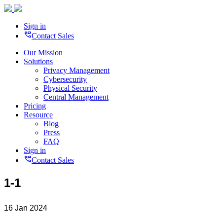
Sign in
perm_phone_msg
Contact Sales
Our Mission
Solutions
Privacy Management
Cybersecurity
Physical Security
Central Management
Pricing
Resource
Blog
Press
FAQ
Sign in
perm_phone_msg
Contact Sales
1-1
16 Jan 2024