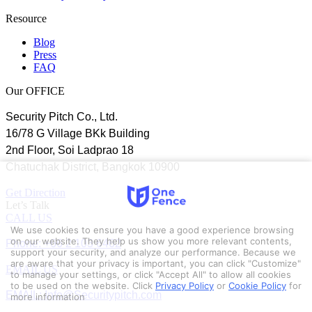
Resource
Blog
Press
FAQ
Our OFFICE
Security Pitch Co., Ltd.
16/78 G Village BKk Building
2nd Floor, Soi Ladprao 18
Chatuchak District, Bangkok 10900
Get Direction
Let’s Talk
CALL US
We use cookies to ensure you have a good experience browsing
Phone: +66 2 103 6462
on our website. They help us show you more relevant contents,
support your security, and analyze our performance. Because we
are aware that your privacy is important, you can click "Customize"
EMAIL US
to manage your settings, or click "Accept All" to allow all cookies
to be used on the website.
Click
Privacy Policy
or
Cookie Policy
for
EMAIL: Info@Securitypitch.com
more information