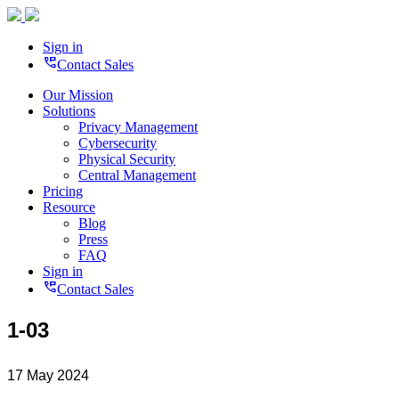
Sign in
perm_phone_msg
Contact Sales
Our Mission
Solutions
Privacy Management
Cybersecurity
Physical Security
Central Management
Pricing
Resource
Blog
Press
FAQ
Sign in
perm_phone_msg
Contact Sales
1-03
17 May 2024