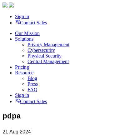
Sign in
perm_phone_msg
Contact Sales
Our Mission
Solutions
Privacy Management
Cybersecurity
Physical Security
Central Management
Pricing
Resource
Blog
Press
FAQ
Sign in
perm_phone_msg
Contact Sales
pdpa
21 Aug 2024