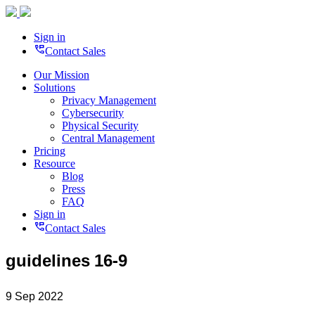
Sign in
perm_phone_msg
Contact Sales
Our Mission
Solutions
Privacy Management
Cybersecurity
Physical Security
Central Management
Pricing
Resource
Blog
Press
FAQ
Sign in
perm_phone_msg
Contact Sales
guidelines 16-9
9 Sep 2022