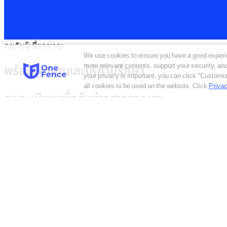
คุยกับผู้เชี่ยวชาญ
We use cookies to ensure you have a good experi
more relevant contents, support your security, a
พร้อมพูดคุยและให้คำปรึกษา
your privacy is important, you can click "Customiz
all cookies to be used on the website.
Click
Privac
ลงทะเบียนเพื่อรับข่าวสารจากเรา
Security Pitch จะใช้ข้อมูลนี้ในการส่งอีเมลแจ้งข่าวสารความรู้ในด
เครื่องหมายที่ช่องด้านล่างเพื่อรับทราบและยินยอมในการอนุญาตให้เร
Trending solutions
Cookie Consent Management
Consent Management
Data Mapping