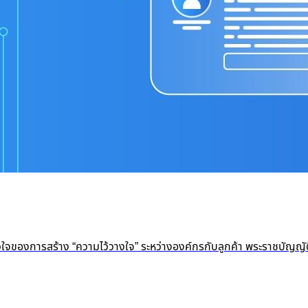
หัวใจของการสร้าง “ความไว้วางใจ” ระหว่างองค์กรกับลูกค้า พระราชบัญญั