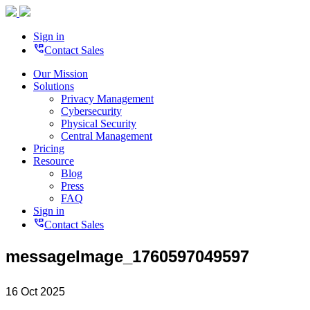
Sign in
perm_phone_msg
Contact Sales
Our Mission
Solutions
Privacy Management
Cybersecurity
Physical Security
Central Management
Pricing
Resource
Blog
Press
FAQ
Sign in
perm_phone_msg
Contact Sales
messageImage_1760597049597
16 Oct 2025