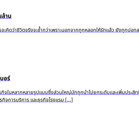
ล้าน
้ำแล้ว ใครจะคิดว่าชีวิตจริงจะช้ำกว่าเพราะนอกจากถูกหลอกให้รักแล้ว ยัง
บอร์
ุรกิจในหลากหลายรูปแบบซึ่งส่วนใหญ่มักถูกนำไปยกระดับและเพิ่มประสิท
 ธุรกิจการบริการ และธุรกิจโรงแรม […]