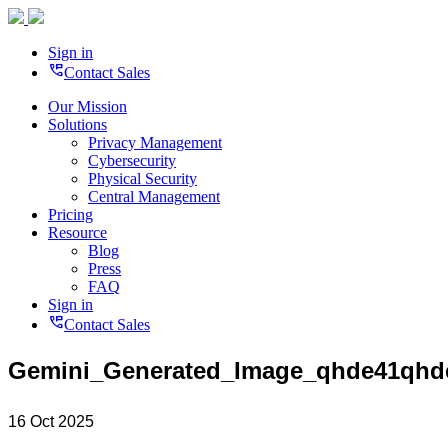
Sign in
perm_phone_msg
Contact Sales
Our Mission
Solutions
Privacy Management
Cybersecurity
Physical Security
Central Management
Pricing
Resource
Blog
Press
FAQ
Sign in
perm_phone_msg
Contact Sales
Gemini_Generated_Image_qhde41qhd
16 Oct 2025