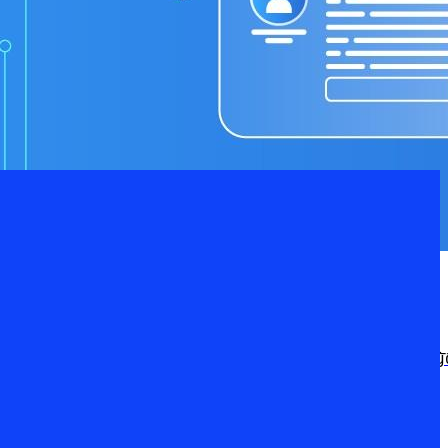
หัวใจของการสร้าง “ความไว้วางใจ” ระหว่างองค์กรกับลูกค้า พระราชบัญญั