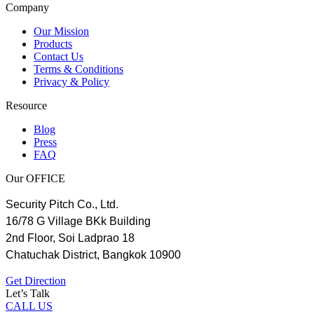
Company
Our Mission
Products
Contact Us
Terms & Conditions
Privacy & Policy
Resource
Blog
Press
FAQ
Our OFFICE
Security Pitch Co., Ltd.
16/78 G Village BKk Building
2nd Floor, Soi Ladprao 18
Chatuchak District, Bangkok 10900
Get Direction
Let’s Talk
CALL US