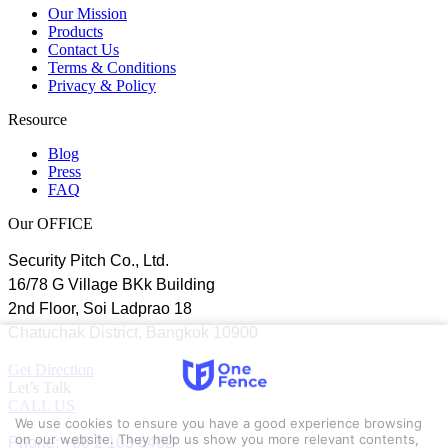
Our Mission
Products
Contact Us
Terms & Conditions
Privacy & Policy
Resource
Blog
Press
FAQ
Our OFFICE
Security Pitch Co., Ltd.
16/78 G Village BKk Building
2nd Floor, Soi Ladprao 18
Chatuchak District, Bangkok 10900
Get Direction
Let’s Talk
CALL US
We use cookies to ensure you have a good experience browsing
Phone: +66 2 103 6462
on our website. They help us show you more relevant contents,