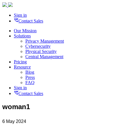
Sign in
perm_phone_msg
Contact Sales
Our Mission
Solutions
Privacy Management
Cybersecurity
Physical Security
Central Management
Pricing
Resource
Blog
Press
FAQ
Sign in
perm_phone_msg
Contact Sales
woman1
6 May 2024